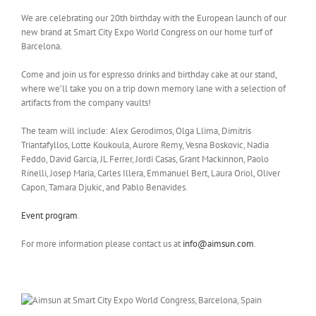
We are celebrating our 20th birthday with the European launch of our
new brand at Smart City Expo World Congress on our home turf of
Barcelona.
Come and join us for espresso drinks and birthday cake at our stand,
where we’ll take you on a trip down memory lane with a selection of
artifacts from the company vaults!
The team will include: Alex Gerodimos, Olga Llima, Dimitris
Triantafyllos, Lotte Koukoula, Aurore Remy, Vesna Boskovic, Nadia
Feddo, David Garcia, JL Ferrer, Jordi Casas, Grant Mackinnon, Paolo
Rinelli, Josep Maria, Carles Illera, Emmanuel Bert, Laura Oriol, Oliver
Capon, Tamara Djukic, and Pablo Benavides.
Event program
.
For more information please contact us at
info@aimsun.com
.