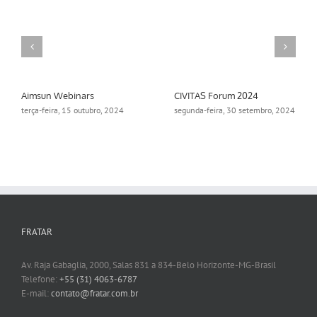
Aimsun Webinars
CIVITAS Forum 2024
terça-feira, 15 outubro, 2024
segunda-feira, 30 setembro, 2024
FRATAR
Av. Raja Gabaglia, 2000, Salas 831 a 834-Belo Horizonte-MG-Brasil
Telefone:
+55 (31) 4063-6787
E-mail:
contato@fratar.com.br