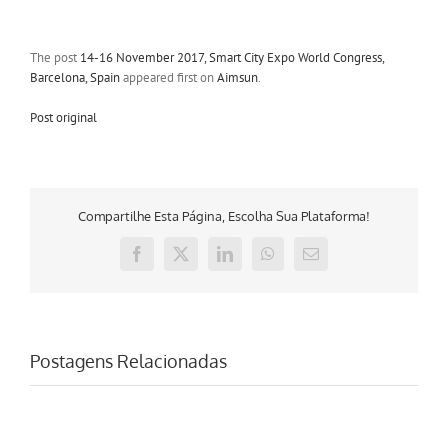
The post
14-16 November 2017, Smart City Expo World Congress,
Barcelona, Spain
appeared first on
Aimsun
.
Post original
Compartilhe Esta Página, Escolha Sua Plataforma!
Facebook
X
LinkedIn
WhatsApp
E-
mail
Postagens Relacionadas