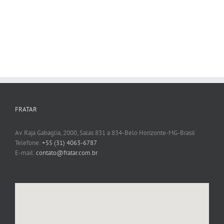
FRATAR
Av. Raja Gabaglia, 2000, Salas 831 a 834-Belo Horizonte-MG-Brasil
Telefone:
+55 (31) 4063-6787
E-mail:
contato@fratar.com.br