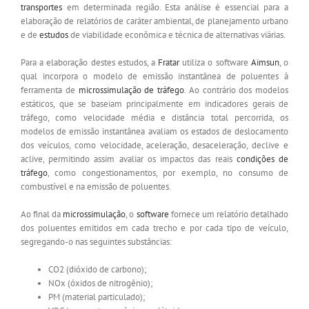
transportes
em determinada região. Esta análise é essencial para a
elaboração de relatórios de caráter ambiental, de planejamento urbano
e de
estudos
de viabilidade econômica e técnica de alternativas viárias.
Para a elaboração destes estudos, a
Fratar
utiliza o software
Aimsun
, o
qual incorpora o modelo de emissão instantânea de poluentes à
ferramenta de
microssimulação de tráfego
. Ao contrário dos modelos
estáticos, que se baseiam principalmente em indicadores gerais de
tráfego, como velocidade média e distância total percorrida, os
modelos de emissão instantânea avaliam os estados de deslocamento
dos veículos, como velocidade, aceleração, desaceleração, declive e
aclive, permitindo assim avaliar os impactos das reais
condições de
tráfego
, como congestionamentos, por exemplo, no consumo de
combustível e na emissão de poluentes.
Ao final da
microssimulação
, o
software
fornece um relatório detalhado
dos poluentes emitidos em cada trecho e por cada tipo de veículo,
segregando-o nas seguintes substâncias:
CO2 (dióxido de carbono);
NOx (óxidos de nitrogênio);
PM (material particulado);