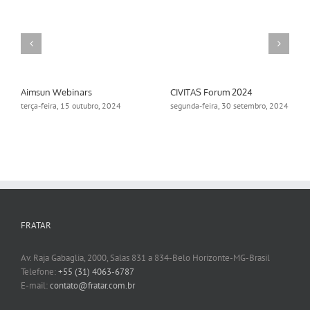
Aimsun Webinars
CIVITAS Forum 2024
terça-feira, 15 outubro, 2024
segunda-feira, 30 setembro, 2024
FRATAR
Av. Raja Gabaglia, 2000, Salas 831 a 834-Belo Horizonte-MG-Brasil
Telefone:
+55 (31) 4063-6787
E-mail:
contato@fratar.com.br