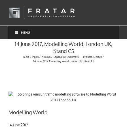
Ir
para
o
conteúdo
MENU
14 June 2017, Modelling World, London UK,
Stand C5
Início
Posts
Aimsun
Legado WP Automatic — Eventos Aimsun
14 June 2017, Modelling World, London UK, Stand C5
Modelling World
14 June 2017