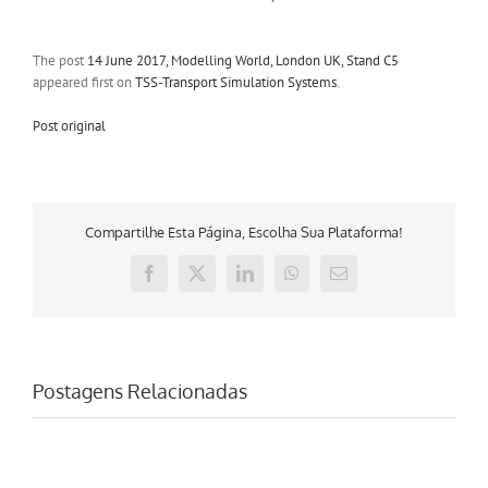
The post
14 June 2017, Modelling World, London UK, Stand C5
appeared first on
TSS-Transport Simulation Systems
.
Post original
Compartilhe Esta Página, Escolha Sua Plataforma!
Facebook
X
LinkedIn
WhatsApp
E-
mail
Postagens Relacionadas