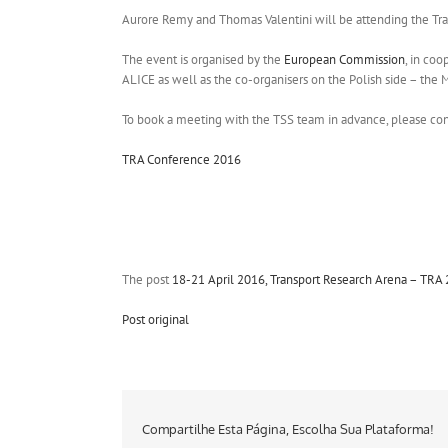
Aurore Remy and Thomas Valentini will be attending the Tr
The event is organised by the
European Commission
, in co
ALICE as well as the co-organisers on the Polish side – the M
To book a meeting with the TSS team in advance, please con
TRA Conference 2016
The post
18-21 April 2016, Transport Research Arena – TRA
Post original
Compartilhe Esta Página, Escolha Sua Plataforma!