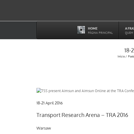
Ir
para
o
conteúdo
HOME
A FR
–
PÁGINA PRINCIPAL
QUEM
18-
Início
Post
18-21 April 2016
Transport Research Arena – TRA 2016
Warsaw