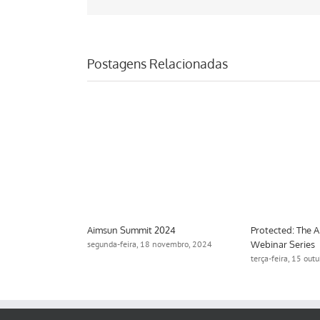
Postagens Relacionadas
Aimsun Summit 2024
Protected: The 
Webinar Series
2024
segunda-feira, 18 novembro, 2024
terça-feira, 15 out