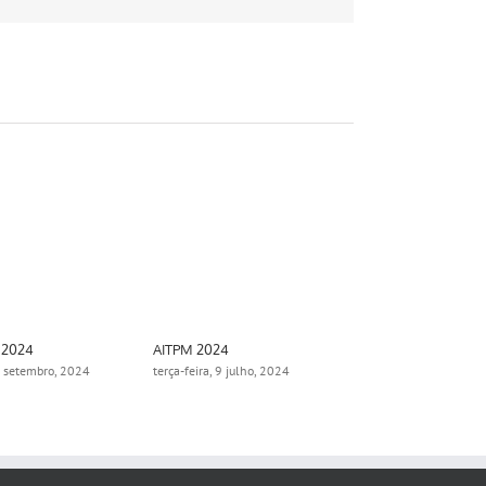
mail
 2024
AITPM 2024
Aimsun Summ
0 setembro, 2024
terça-feira, 9 julho, 2024
segunda-feira,