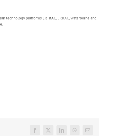
pean technology platforms
ERTRAC
, ERRAC, Waterborne and
e.
Facebook
X
LinkedIn
WhatsApp
E-