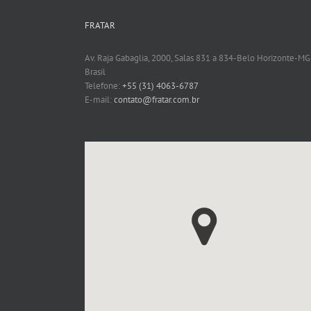
FRATAR
Av. Raja Gabaglia, 2000, Salas 831 a 834-Belo Horizonte-MG
Brasil
Telefone:
+55 (31) 4063-6787
E-mail:
contato@fratar.com.br