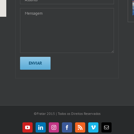
©Fratar 2015 | Todos os Direitos Reservados
YouTube
LinkedIn
Instagram
Facebook
Rss
Vimeo
E-