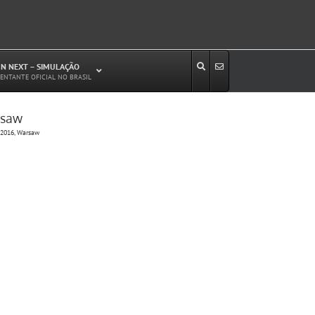
N NEXT – SIMULAÇÃO
ENTANTE OFICIAL NO BRASIL
rsaw
Estudos de Circulação Viária
 2016, Warsaw
Microssimulação de Tráfego
Relatórios de Impacto no Trânsito/Circulação
(RIT, RIC)
Análise de Emissão de Poluentes em
Transporte
Projetos Viários