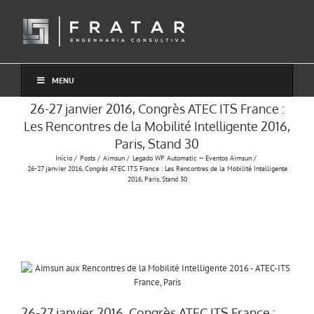
Ir
para
o
conteúdo
MENU
26-27 janvier 2016, Congrès ATEC ITS France :
Les Rencontres de la Mobilité Intelligente 2016,
Paris, Stand 30
Início
Posts
Aimsun
Legado WP Automatic — Eventos Aimsun
26-27 janvier 2016, Congrès ATEC ITS France : Les Rencontres de la Mobilité Intelligente
2016, Paris, Stand 30
26-27 janvier 2016, Congrès ATEC ITS France :