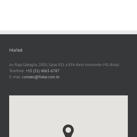
FRATAR
Av. Raja Gabaglia, 2000, Salas 831 a 834-Belo Horizonte-MG-Brasil
Telefone:
+55 (31) 4063-6787
E-mail:
contato@fratar.com.br