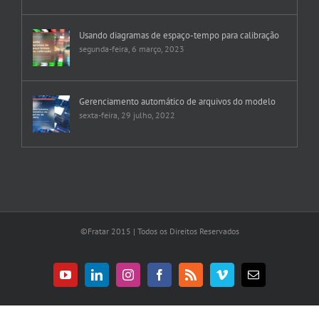
Usando diagramas de espaço-tempo para calibração
segunda-feira, 6 março, 2023
Gerenciamento automático de arquivos do modelo
sexta-feira, 29 julho, 2022
©Fratar 2015 | Todos os Direitos Reservados
YouTube
LinkedIn
Instagram
Facebook
Rss
Vimeo
E-
mail