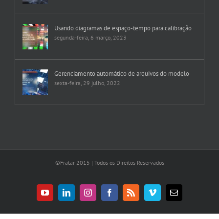
Usando diagramas de espaço-tempo para calibração
segunda-feira, 6 março, 2023
Gerenciamento automático de arquivos do modelo
sexta-feira, 29 julho, 2022
©Fratar 2015 | Todos os Direitos Reservados
YouTube
LinkedIn
Instagram
Facebook
Rss
Vimeo
E-
mail