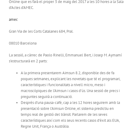
Online que es farà el proper 3 de maig del 2017 a les 10 hores a la Sala
d’Actes d’AMEC.
amec
Gran Via de les Corts Catalanes 684, Pral.
08010 Barcelona
La sessió, a càrrec de Paolo Rinelli, Emmanuel Bert, i Josep M. Aymamí
s’estructurarà en 2 parts:
A la primera presentarem Aimsun 8.2, disponible des de fa
poques setmanes, explicant les novetats que té el programari,
característiques i funcionalitats a nivell micro, meso i
macroscòpiques de l’Aimsun i casos d’ús. Una sessió de precs i
preguntes seguirà a continuació.
Després d’una pausa-cafè, cap a les 12 hores seguirem amb la
presentació sobre l’Aimsun Online, el sistema predictiu en
temps real de gestió del trànsit. Parlarem de les seves
característiques així com els seus recents casos d’èxit als EUA,
Regne Unit, França o Austràlia.