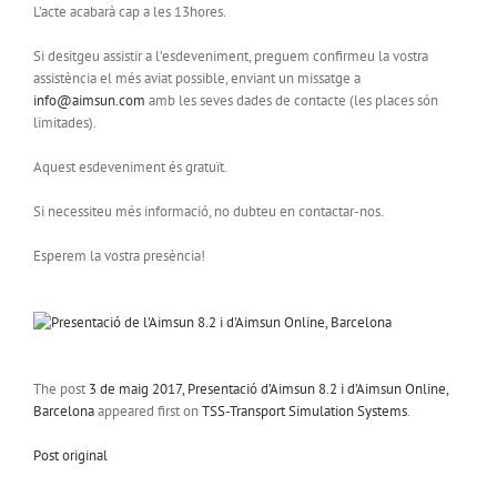
L’acte acabarà cap a les 13hores.
Si desitgeu assistir a l’esdeveniment, preguem confirmeu la vostra
assistència el més aviat possible, enviant un missatge a
info@aimsun.com
amb les seves dades de contacte (les places són
limitades).
Aquest esdeveniment és gratuït.
Si necessiteu més informació, no dubteu en contactar-nos.
Esperem la vostra presència!
The post
3 de maig 2017, Presentació d’Aimsun 8.2 i d’Aimsun Online,
Barcelona
appeared first on
TSS-Transport Simulation Systems
.
Post original