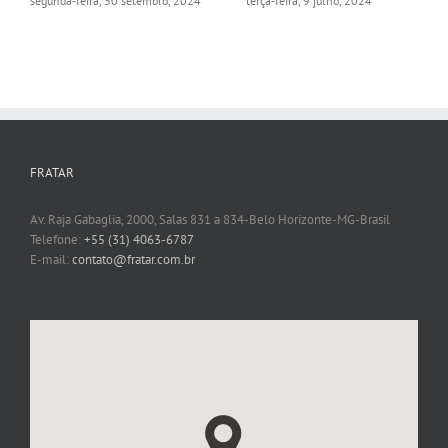
segunda-feira, 30 setembro, 2024
terça-feira, 9 julho, 2024
FRATAR
Av. Raja Gabaglia, 2000, Salas 831 a 834-Belo Horizonte-MG-Brasil
Telefone:
+55 (31) 4063-6787
E-mail:
contato@fratar.com.br