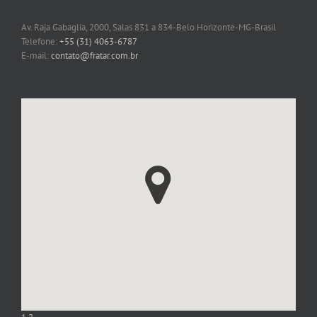
Av. Raja Gabaglia, 2000, Salas 831 a 834-Belo Horizonte-MG-Brasil
Telefone:
+55 (31) 4063-6787
E-mail:
contato@fratar.com.br