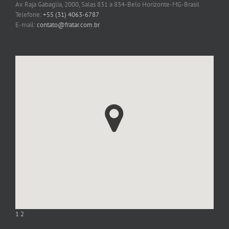
Av. Raja Gabaglia, 2000, Salas 831 a 834-Belo Horizonte-MG-Brasil
Telefone:
+55 (31) 4063-6787
E-mail:
contato@fratar.com.br
1
2