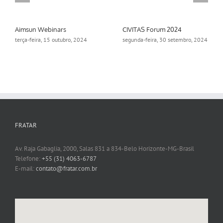
Aimsun Webinars
CIVITAS Forum 2024
terça-feira, 15 outubro, 2024
segunda-feira, 30 setembro, 2024
FRATAR
Av. Raja Gabaglia, 2000, Salas 831 a 834-Belo Horizonte-MG-Brasil
Telefone:
+55 (31) 4063-6787
E-mail:
contato@fratar.com.br