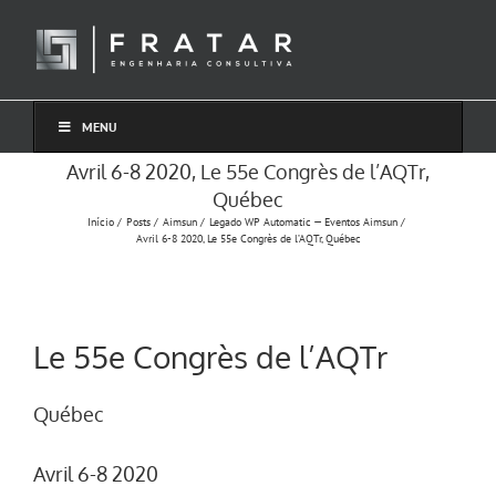
Ir
para
o
conteúdo
MENU
Avril 6-8 2020, Le 55e Congrès de l’AQTr,
Québec
Início
Posts
Aimsun
Legado WP Automatic — Eventos Aimsun
Avril 6-8 2020, Le 55e Congrès de l’AQTr, Québec
Le 55e Congrès de l’AQTr
Québec
Avril 6-8 2020