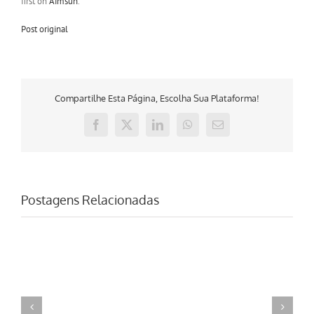
first on
Aimsun
.
Post original
Compartilhe Esta Página, Escolha Sua Plataforma!
Facebook
X
LinkedIn
WhatsApp
E-
mail
Postagens Relacionadas