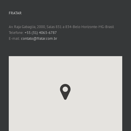
FRATAR
Av. Raja Gabaglia, 2000, Salas 831 a 834-Belo Horizonte-MG-Brasil
Telefone:
+55 (31) 4063-6787
E-mail:
contato@fratar.com.br