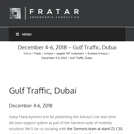
Ir
para
o
conteúdo
MENU
December 4-6, 2018 – Gulf Traffic, Dubai
Início
Posts
Aimsun
Legado WP Automatic — Eventos Aimsun
December 4-6, 2018 – Gulf Traffic, Dubai
Gulf Traffic, Dubai
December 4-6, 2018
Josep Maria Aymamí will be presenting the Aimsun Live real-time
decision support system as part of the Siemens suite of mobility
solutions. We’ll be co-locating with
the Siemens team at stand Z1.C30
,