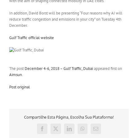
with the aim of shaping connected mobility in UAE cities.
In addition, David Borst will be presenting “Four reasons why AI will
reduce traffic congestion and emissions in your city” on Tuesday 4th
December.
Gulf Traffic official website
The post
December 4-6, 2018 – Gulf Traffic, Dubai
appeared first on
Aimsun
.
Post original
Compartilhe Esta Página, Escolha Sua Plataforma!
Facebook
X
LinkedIn
WhatsApp
E-
mail