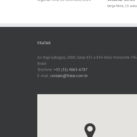
terça-feira, 15 out
FRATAR
Av. Raja Gabaglia, 2000, Salas 831 a 834-Belo Horizonte-MG
Brasil
Telefone:
+55 (31) 4063-6787
E-mail:
contato@fratar.com.br