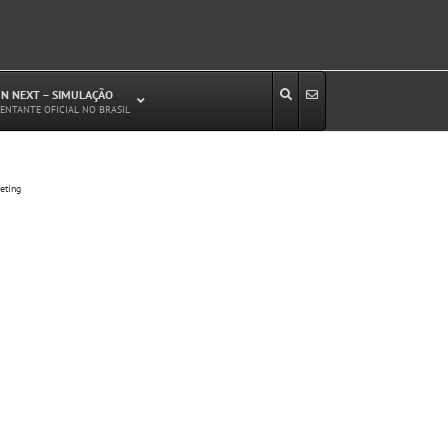
N NEXT – SIMULAÇÃO
ENTANTE OFICIAL NO BRASIL
Estudos de Circulação Viária
eting
Microssimulação de Tráfego
Relatórios de Impacto no Trânsito/Circulação
(RIT, RIC)
Análise de Emissão de Poluentes em
Transporte
Projetos Viários