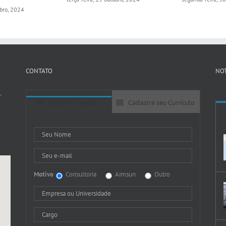
ubro, 2024
CONTATO
NOT
-
Entre em Contato
Cadastre seu Currículo
Motivo
Consultoria
Aimsun
Outro