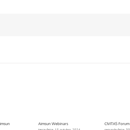
Aimsun
Aimsun Webinars
CIVITAS Forum
terça-feira, 15 outubro, 2024
segunda-feira, 3