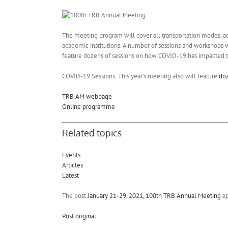
The meeting program will cover all transportation modes, addr
academic institutions. A number of sessions and workshops w
feature dozens of sessions on how COVID-19 has impacted tr
COVID-19 Sessions: This year’s meeting also will feature
doz
TRB AM webpage
Online programme
Related topics
Events
Articles
Latest
The post
January 21-29, 2021, 100th TRB Annual Meeting
ap
Post original