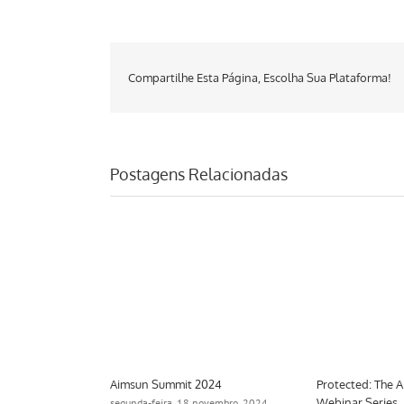
Compartilhe Esta Página, Escolha Sua Plataforma!
Postagens Relacionadas
Aimsun Summit 2024
Protected: The 
Webinar Series
2024
segunda-feira, 18 novembro, 2024