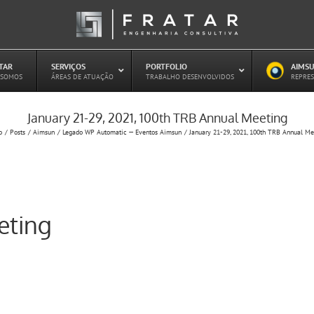
ATAR
–
SERVIÇOS
–
PORTFOLIO
–
AIMSU
–
 SOMOS
ÁREAS DE ATUAÇÃO
TRABALHO DESENVOLVIDOS
REPRES
January 21-29, 2021, 100th TRB Annual Meeting
Estudo de Concessões Rodoviárias
o
Posts
Aimsun
Legado WP Automatic — Eventos Aimsun
January 21-29, 2021, 100th TRB Annual Me
Estudo de Capacidade (HCM)
PAITT – Plano de Ações Imediatas de
Trânsito e Transportes
Plano de Mobilidade
Planejamento de Transporte Público
eting
Otimização Semafórica