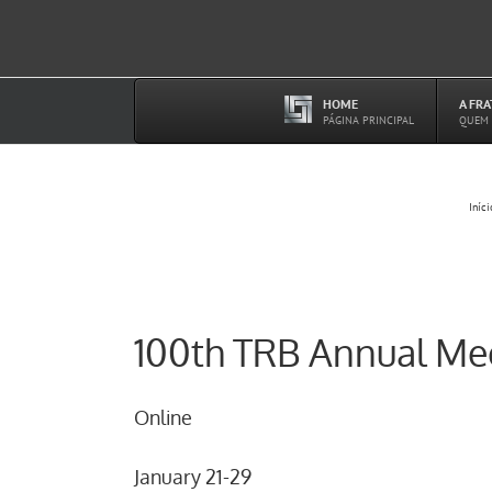
Ir
para
o
conteúdo
HOME
A FR
–
PÁGINA PRINCIPAL
QUEM
Iníci
100th TRB Annual Me
Online
January 21-29