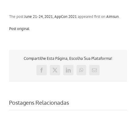
The post
June 21-24, 2021, AppCon 2021
appeared first on
Aimsun
.
Post original
Compartilhe Esta Página, Escolha Sua Plataforma!
Facebook
X
LinkedIn
WhatsApp
E-
mail
Postagens Relacionadas