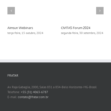
Aimsun Webinars
CIVITAS Forum 2024
terça-feira, 15 outubro, 2024
segunda-feira, 30 setembro, 2024
FRATAR
Av. Raja Gabaglia, 2000, Salas 831 a 834-Belo Horizonte-MG-Brasil
Telefone:
+55 (31) 4063-6787
E-mail:
contato@fratar.com.br