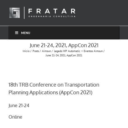
Ir
para
o
conteúdo
MENU
June 21-24, 2021, AppCon 2021
Início
Posts
Aimsun
Legado WP Automatic — Eventos Aimsun
June 21-24, 2021, AppCon 2021
18th TRB Conference on Transportation
Planning Applications (AppCon 2021)
June 21-24
Online