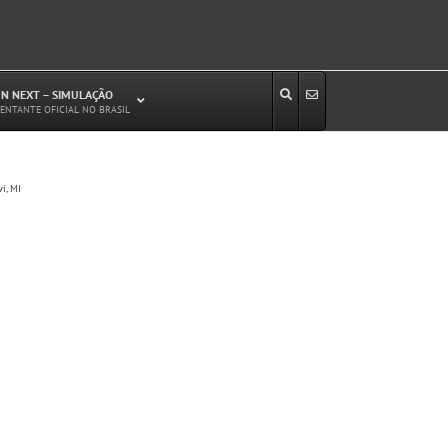
N NEXT – SIMULAÇÃO
ENTANTE OFICIAL NO BRASIL
Estudos de Circulação Viária
i, MI
Microssimulação de Tráfego
Relatórios de Impacto no Trânsito/Circulação
(RIT, RIC)
Análise de Emissão de Poluentes em
Transporte
Projetos Viários