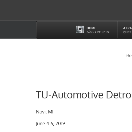
Ir
para
o
conteúdo
HOME
A FR
–
PÁGINA PRINCIPAL
QUEM
Iníci
TU-Automotive Detro
Novi, MI
June 4-6, 2019