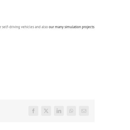
r self-driving vehicles and also
our many simulation projects
Facebook
X
LinkedIn
WhatsApp
E-
mail