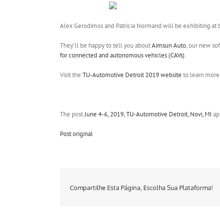
Alex Gerodimos and Patricia Normand will be exhibiting at 
They’ll be happy to tell you about
Aimsun Auto
, our new so
for connected and autonomous vehicles (CAVs)
.
Visit the
TU-Automotive Detroit 2019 website
to learn more
The post
June 4-6, 2019, TU-Automotive Detroit, Novi, MI
ap
Post original
Compartilhe Esta Página, Escolha Sua Plataforma!