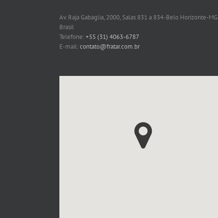
Av. Raja Gabaglia, 2000, Salas 831 a 834-Belo Horizonte-MG
Brasil
Telefone:
+55 (31) 4063-6787
E-mail:
contato@fratar.com.br