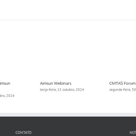
Aimsun
Aimsun Webinars
CIVITAS Forum
terça-feira, 15 outubro, 2024
segunda-feira, 3
ubro, 2024
CONTATO
NOT