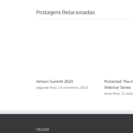
Postagens Relacionadas
Aimsun Summit 2024
Protected: The 
Webinar Series
2024
segunda-feira, 18 novembro, 2024
terça-feira, 15 out
FRATAR