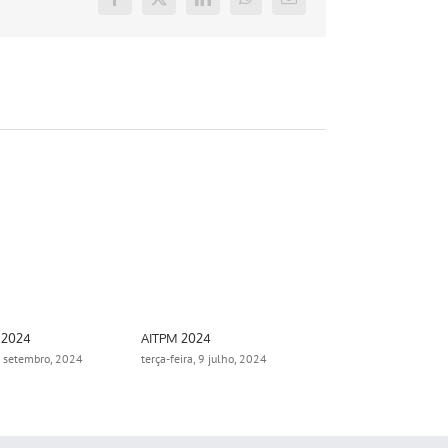
Facebook
X
LinkedIn
WhatsApp
E-
mail
 2024
AITPM 2024
Aimsun Summ
0 setembro, 2024
terça-feira, 9 julho, 2024
segunda-feira,