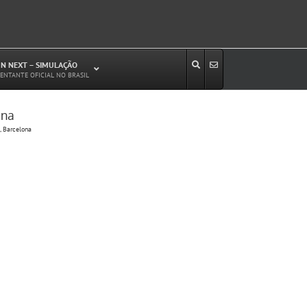
N NEXT – SIMULAÇÃO
ENTANTE OFICIAL NO BRASIL
ona
Estudos de Circulação Viária
, Barcelona
Microssimulação de Tráfego
Relatórios de Impacto no Trânsito/Circulação
(RIT, RIC)
Análise de Emissão de Poluentes em
Transporte
Projetos Viários