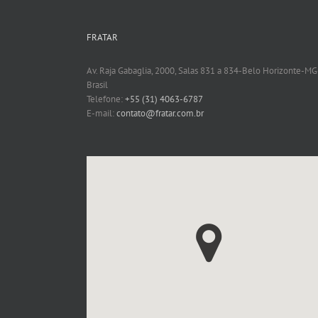
FRATAR
Av. Raja Gabaglia, 2000, Salas 831 a 834-Belo Horizonte-MG
Brasil
Telefone:
+55 (31) 4063-6787
E-mail:
contato@fratar.com.br