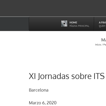
Ir
para
o
conteúdo
HOME
A FR
–
PÁGINA PRINCIPAL
QUEM
Ma
Início
Po
XI Jornadas sobre ITS
Barcelona
Marzo 6, 2020