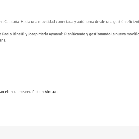
 en Cataluña: Hacia una movilidad conectada y autónoma desde una gestión eficient
 Paolo Rinelli y Josep Maria Aymamí: Planificando y gestionando la nueva movili
ana.
Barcelona
appeared first on
Aimsun
.