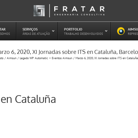
ATAR
–
SERVIÇOS
–
PORTFOLIO
–
AIMSU
–
 SOMOS
ÁREAS DE ATUAÇÃO
TRABALHO DESENVOLVIDOS
REPRES
rzo 6, 2020, XI Jornadas sobre ITS en Cataluña, Barcel
Estudo de Concessões Rodoviárias
sts
Aimsun
Legado WP Automatic — Eventos Aimsun
Marzo 6, 2020, XI Jornadas sobre ITS en Cataluña
Estudo de Capacidade (HCM)
PAITT – Plano de Ações Imediatas de
Trânsito e Transportes
Plano de Mobilidade
Planejamento de Transporte Público
 en Cataluña
Otimização Semafórica