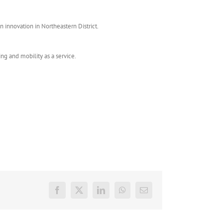
 innovation in Northeastern District.
ng and mobility as a service.
Facebook
X
LinkedIn
WhatsApp
E-
mail