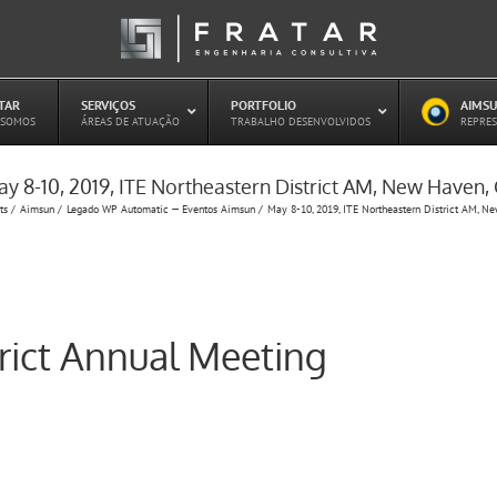
ATAR
–
SERVIÇOS
–
PORTFOLIO
–
AIMSU
–
 SOMOS
ÁREAS DE ATUAÇÃO
TRABALHO DESENVOLVIDOS
REPRES
y 8-10, 2019, ITE Northeastern District AM, New Haven,
Estudo de Concessões Rodoviárias
ts
Aimsun
Legado WP Automatic — Eventos Aimsun
May 8-10, 2019, ITE Northeastern District AM, N
Estudo de Capacidade (HCM)
PAITT – Plano de Ações Imediatas de
Trânsito e Transportes
Plano de Mobilidade
Planejamento de Transporte Público
trict Annual Meeting
Otimização Semafórica