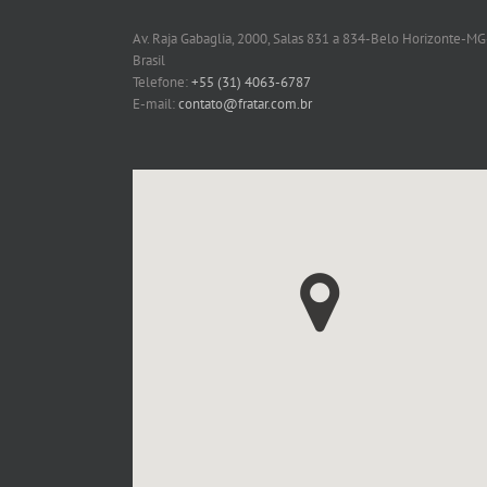
Av. Raja Gabaglia, 2000, Salas 831 a 834-Belo Horizonte-MG
Brasil
Telefone:
+55 (31) 4063-6787
E-mail:
contato@fratar.com.br