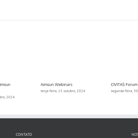
Aimsun
Aimsun Webinars
CIVITAS Forum
terça-feira, 15 outubro, 2024
segunda-feira, 3
ubro, 2024
CONTATO
NOT