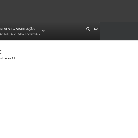
N NEXT – SIMULAÇÃO
ENTANTE OFICIAL NO BRASIL
 CT
Estudos de Circulação Viária
ew Haven, CT
Microssimulação de Tráfego
Relatórios de Impacto no Trânsito/Circulação
(RIT, RIC)
Análise de Emissão de Poluentes em
Transporte
Projetos Viários