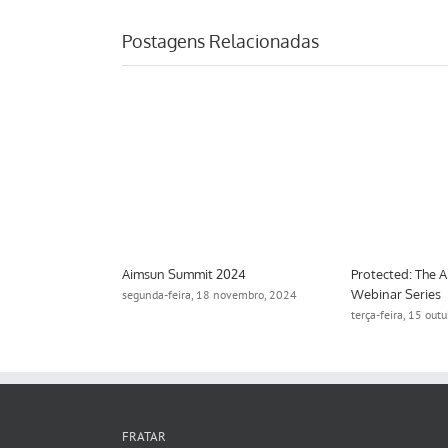
Postagens Relacionadas
Aimsun Summit 2024
Protected: The 
Webinar Series
2024
segunda-feira, 18 novembro, 2024
terça-feira, 15 out
FRATAR