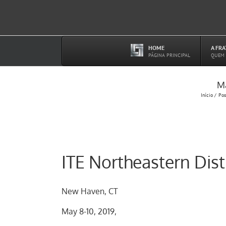
Ir
para
o
conteúdo
HOME
A FR
–
PÁGINA PRINCIPAL
QUEM
Ma
Início
Pos
ITE Northeastern Dis
New Haven, CT
May 8-10, 2019,