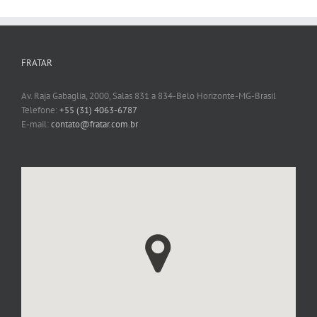
FRATAR
Av. Raja Gabaglia, 2000, Salas 831 a 834-Belo Horizonte-MG-Brasil
Telefone:
+55 (31) 4063-6787
E-mail:
contato@fratar.com.br