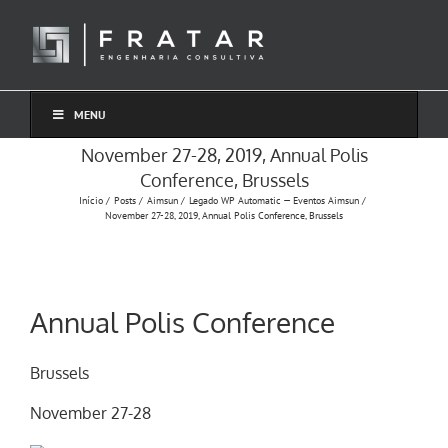
Ir
para
o
conteúdo
MENU
November 27-28, 2019, Annual Polis
Conference, Brussels
Início
Posts
Aimsun
Legado WP Automatic — Eventos Aimsun
November 27-28, 2019, Annual Polis Conference, Brussels
Annual Polis Conference
Brussels
November 27-28