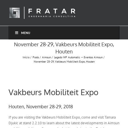
Ir
para
o
conteúdo
MENU
November 28-29, Vakbeurs Mobiliteit Expo,
Houten
Início
Posts
Aimsun
Legado WP Automatic — Eventos Aimsun
November 28-29, Vakbeurs Mobiliteit Expo, Houten
Vakbeurs Mobiliteit Expo
Houten, November 28-29, 2018
If you are visiting the Vakbeurs Mobiliteit Expo, come and visit Tamara
Djukic at stand 2.2.10 to learn about the latest developments in Aimsun