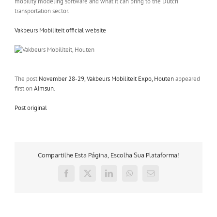
mobility modeling software and what it can bring to the Dutch
transportation sector.
Vakbeurs Mobiliteit official website
The post
November 28-29, Vakbeurs Mobiliteit Expo, Houten
appeared
first on
Aimsun
.
Post original
Compartilhe Esta Página, Escolha Sua Plataforma!
Facebook
X
LinkedIn
WhatsApp
E-
mail