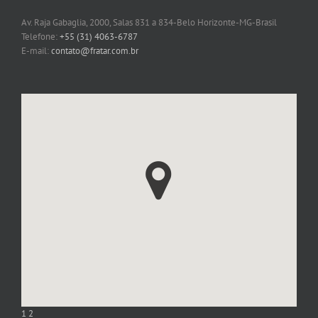
Av. Raja Gabaglia, 2000, Salas 831 a 834-Belo Horizonte-MG-Brasil
Telefone:
+55 (31) 4063-6787
E-mail:
contato@fratar.com.br
1
2