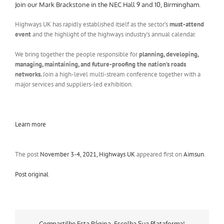
Join our Mark Brackstone in the NEC Hall 9 and 10, Birmingham.
Highways UK has rapidly established itself as the sector’s
must-attend
event
and the highlight of the highways industry’s annual calendar.
We bring together the people responsible for
planning, developing,
managing, maintaining, and future-proofing the nation’s roads
networks.
Join a high-level multi-stream conference together with a
major services and suppliers-led exhibition.
Learn more
The post
November 3-4, 2021, Highways UK
appeared first on
Aimsun
.
Post original
Compartilhe Esta Página, Escolha Sua Plataforma!