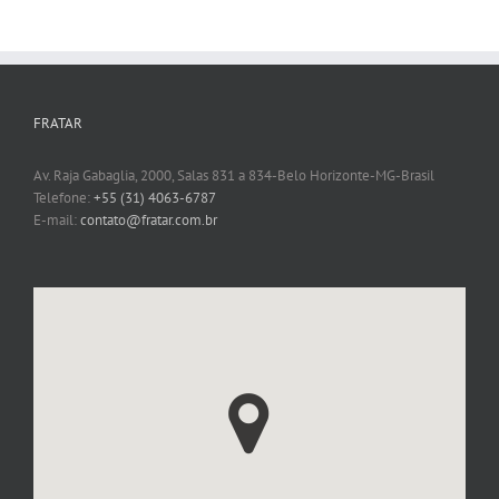
FRATAR
Av. Raja Gabaglia, 2000, Salas 831 a 834-Belo Horizonte-MG-Brasil
Telefone:
+55 (31) 4063-6787
E-mail:
contato@fratar.com.br