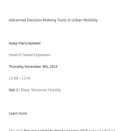
Advanced Decision-Making Tools in Urban Mobility
Josep Maria
Aymami
Head of Market Expansion
Thursday, November 9th, 2023
12:00 – 12:45
Hall 2
| Plaza: Tomorrow Mobility
Learn more
The post
Tomorrow Mobility World Congress 2023
appeared first on