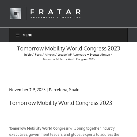
Ir
para
o
conteúdo
MENU
Tomorrow Mobility World Congress 2023
Início
Posts
Aimsun
Legado WP Automatic — Eventos Aimsun
Tomorrow Mobility World Congress 2023
November 7-9, 2023 | Barcelona, Spain
Tomorrow Mobility World Congress 2023
Tomorrow Mobility World Congress
will bring together industry
executives, government leaders, and global experts to address the