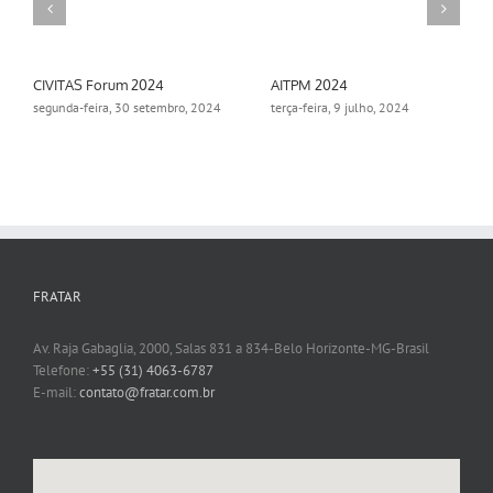
CIVITAS Forum 2024
AITPM 2024
segunda-feira, 30 setembro, 2024
terça-feira, 9 julho, 2024
FRATAR
Av. Raja Gabaglia, 2000, Salas 831 a 834-Belo Horizonte-MG-Brasil
Telefone:
+55 (31) 4063-6787
E-mail:
contato@fratar.com.br