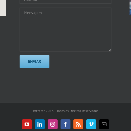
©Fratar 2015 | Todos os Direitos Reservados
YouTube
LinkedIn
Instagram
Facebook
Rss
Vimeo
E-
mail