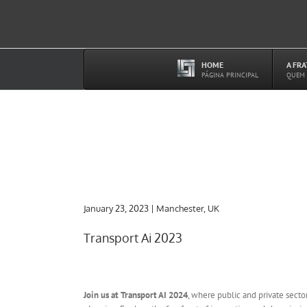
Ir
para
o
conteúdo
HOME
A FR
–
PÁGINA PRINCIPAL
QUEM
January 23, 2023 | Manchester, UK
Transport Ai 2023
Join us at Transport AI 2024
, where public and private secto