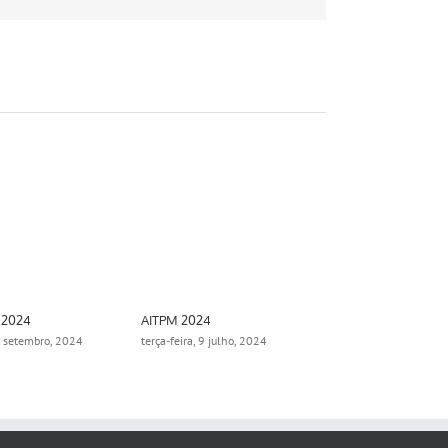
mail
 2024
AITPM 2024
Aimsun Summ
0 setembro, 2024
terça-feira, 9 julho, 2024
segunda-feira,