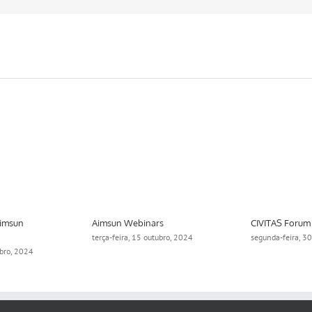
Aimsun
Aimsun Webinars
CIVITAS Forum
terça-feira, 15 outubro, 2024
segunda-feira, 3
ubro, 2024