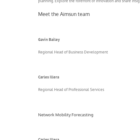
planning. Explore the forefront of innovation and share insig
Meet the Aimsun team
Gavin Bailey
Regional Head of Business Development
Carles Illera
Regional Head of Professional Services
Network Mobility Forecasting
Carles Illera