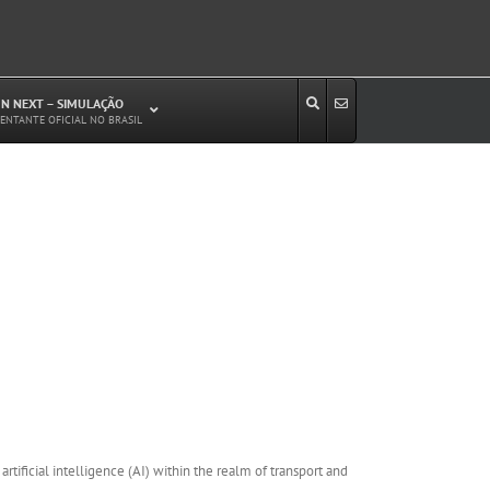
N NEXT – SIMULAÇÃO
ENTANTE OFICIAL NO BRASIL
Estudos de Circulação Viária
Microssimulação de Tráfego
Relatórios de Impacto no Trânsito/Circulação
(RIT, RIC)
Análise de Emissão de Poluentes em
Transporte
Projetos Viários
tificial intelligence (AI) within the realm of transport and