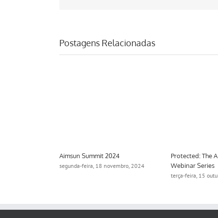
Postagens Relacionadas
Aimsun Summit 2024
Protected: The 
Webinar Series
2024
segunda-feira, 18 novembro, 2024
terça-feira, 15 out