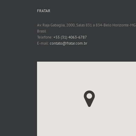
FRATAR
Av. Raja Gabaglia, 2000, Salas 831 a 834-Belo Horizonte-MG
Brasil
Telefone:
+55 (31) 4063-6787
E-mail:
contato@fratar.com.br