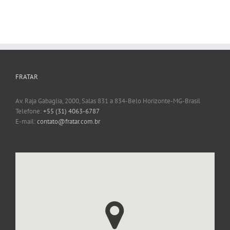
FRATAR
Av. Raja Gabaglia, 2000, Salas 831 a 834-Belo Horizonte-MG-Brasil
Telefone:
+55 (31) 4063-6787
E-mail:
contato@fratar.com.br