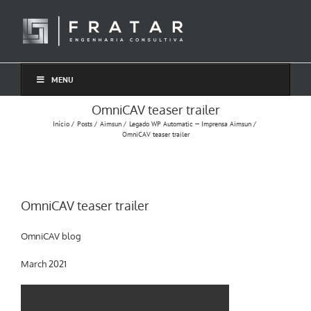
Ir
para
o
conteúdo
MENU
OmniCAV teaser trailer
Início
Posts
Aimsun
Legado WP Automatic — Imprensa Aimsun
OmniCAV teaser trailer
OmniCAV teaser trailer
OmniCAV blog
March 2021