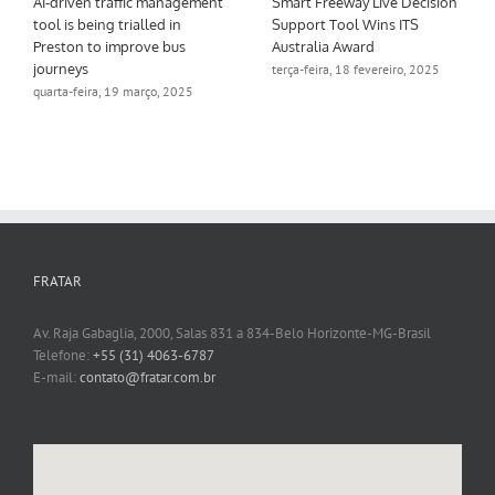
AI-driven traffic management
Smart Freeway Live Decision
tool is being trialled in
Support Tool Wins ITS
Preston to improve bus
Australia Award
journeys
terça-feira, 18 fevereiro, 2025
quarta-feira, 19 março, 2025
FRATAR
Av. Raja Gabaglia, 2000, Salas 831 a 834-Belo Horizonte-MG-Brasil
Telefone:
+55 (31) 4063-6787
E-mail:
contato@fratar.com.br