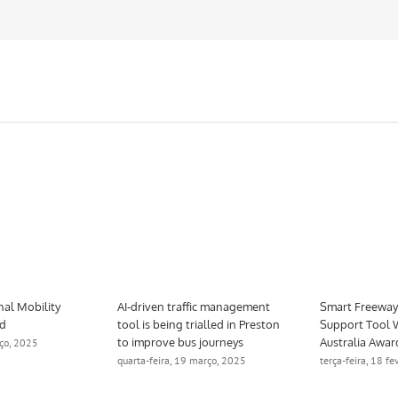
nal Mobility
AI-driven traffic management
Smart Freeway 
ed
tool is being trialled in Preston
Support Tool 
to improve bus journeys
Australia Awar
rço, 2025
quarta-feira, 19 março, 2025
terça-feira, 18 f