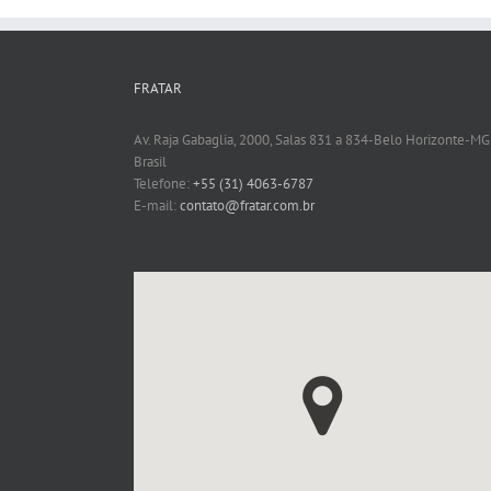
FRATAR
Av. Raja Gabaglia, 2000, Salas 831 a 834-Belo Horizonte-MG
Brasil
Telefone:
+55 (31) 4063-6787
E-mail:
contato@fratar.com.br