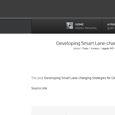
Ir
para
o
conteúdo
HOME
A FR
–
PÁGINA PRINCIPAL
QUEM
Developing Smart Lane-chan
Início
Posts
Aimsun
Legado WP 
The post
Developing Smart Lane-changing Strategies for C
Source link