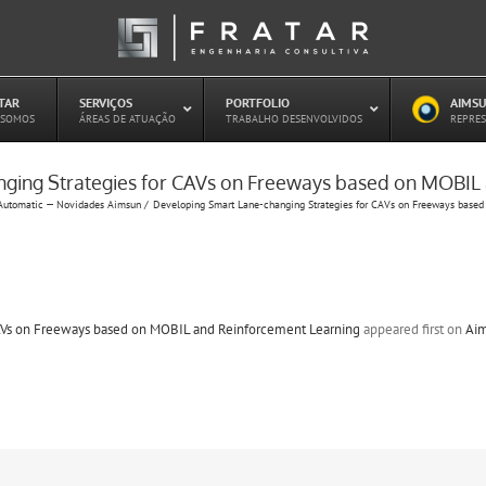
ATAR
–
SERVIÇOS
–
PORTFOLIO
–
AIMSU
–
 SOMOS
ÁREAS DE ATUAÇÃO
TRABALHO DESENVOLVIDOS
REPRES
ging Strategies for CAVs on Freeways based on MOBIL
Estudo de Concessões Rodoviárias
Automatic — Novidades Aimsun
Developing Smart Lane-changing Strategies for CAVs on Freeways based
Estudo de Capacidade (HCM)
PAITT – Plano de Ações Imediatas de
Trânsito e Transportes
Plano de Mobilidade
Planejamento de Transporte Público
AVs on Freeways based on MOBIL and Reinforcement Learning
appeared first on
Ai
Otimização Semafórica