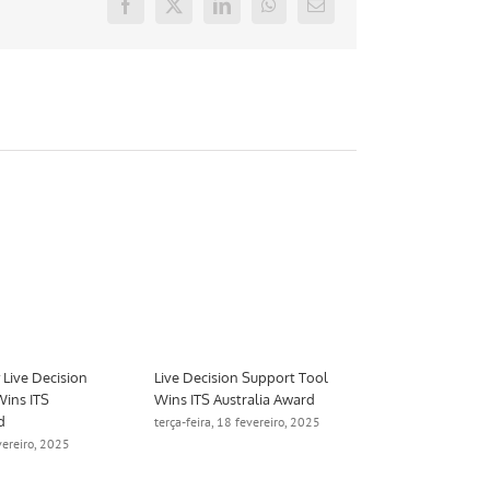
Facebook
X
LinkedIn
WhatsApp
E-
mail
Live Decision
Live Decision Support Tool
Aimsun to De
Wins ITS
Wins ITS Australia Award
Digital Twin 
d
Manchester
terça-feira, 18 fevereiro, 2025
evereiro, 2025
quinta-feira, 1