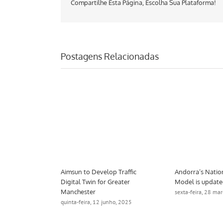
Compartilhe Esta Página, Escolha Sua Plataforma!
Postagens Relacionadas
port Tool
Aimsun to Develop Traffic
Andorra’s Natio
a Award
Digital Twin for Greater
Model is updat
Manchester
eiro, 2025
sexta-feira, 28 ma
quinta-feira, 12 junho, 2025