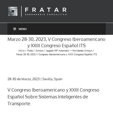
Ir
para
o
conteúdo
MENU
Marzo 28-30, 2023, V Congreso Iberoamericano
y XXIII Congreso Español ITS
Início
Posts
Aimsun
Legado WP Automatic — Novidades Aimsun
Marzo 28-30, 2023, V Congreso Iberoamericano y XXIII Congreso Español ITS
28-30 de Marzo, 2023 | Sevilla, Spain
V Congreso Iberoamericano y XXIII Congreso
Español Sobre Sistemas Inteligentes de
Transporte.