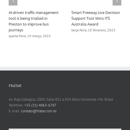
AI-driven traffic management
Smart Freeway Live Decision
tool is being trialled in
Support Tool Wins ITS
Preston to improve bus
Australia Award
journeys
terça-feira, 18 fevereiro, 2025
quarta-feira, 19 março, 2025
FRATAR
Av. Raja Gabaglia, 2000, Salas 831 a 834-Belo Horizonte-MG-Brasil
Telefone:
+55 (31) 4063-6787
E-mail:
contato@fratar.com.br