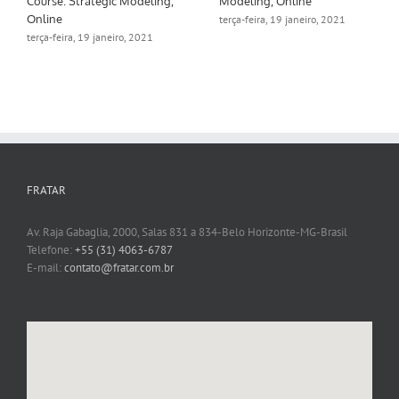
Course: Strategic Modeling,
Modeling, Online
Online
terça-feira, 19 janeiro, 2021
terça-feira, 19 janeiro, 2021
FRATAR
Av. Raja Gabaglia, 2000, Salas 831 a 834-Belo Horizonte-MG-Brasil
Telefone:
+55 (31) 4063-6787
E-mail:
contato@fratar.com.br