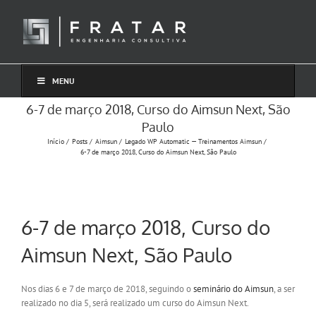
Ir
para
o
conteúdo
MENU
6-7 de março 2018, Curso do Aimsun Next, São
Paulo
Início
Posts
Aimsun
Legado WP Automatic — Treinamentos Aimsun
6-7 de março 2018, Curso do Aimsun Next, São Paulo
6-7 de março 2018, Curso do
Aimsun Next, São Paulo
Nos dias 6 e 7 de março de 2018, seguindo o
seminário do Aimsun
, a ser
realizado no dia 5, será realizado um curso do Aimsun Next.