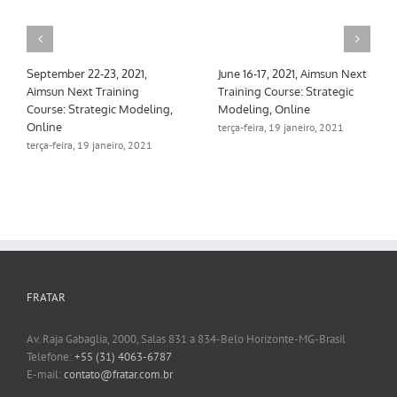
September 22-23, 2021,
June 16-17, 2021, Aimsun Next
Aimsun Next Training
Training Course: Strategic
Course: Strategic Modeling,
Modeling, Online
Online
terça-feira, 19 janeiro, 2021
terça-feira, 19 janeiro, 2021
FRATAR
Av. Raja Gabaglia, 2000, Salas 831 a 834-Belo Horizonte-MG-Brasil
Telefone:
+55 (31) 4063-6787
E-mail:
contato@fratar.com.br