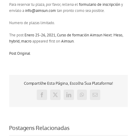
Para reservar tu plaza, por favor, rellena el
formulario de inscripción
y
envíalo a
info@aimsun.com
tan pronto como sea posible.
Numero de plazas limitado.
The post
Enero 25-26, 2021, Curso de formación Aimsun Next: Meso,
hybrid, macro
appeared first on
Aimsun
.
Post Original
Compartilhe Esta Página, Escolha Sua Plataforma!
Facebook
X
LinkedIn
WhatsApp
E-
mail
Postagens Relacionadas