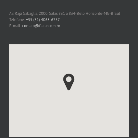
Av. Raja Gabaglia, 2000, Salas 831 a 834-Belo Horizonte-MG-Brasil
Telefone:
+55 (31) 4063-6787
E-mail:
contato@fratar.com.br