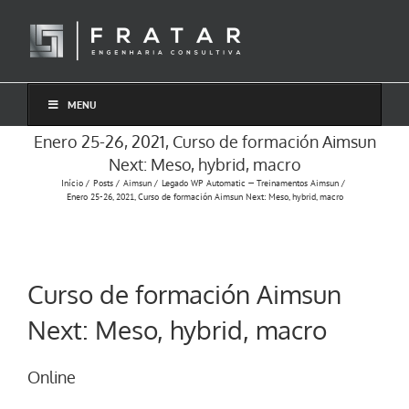
Ir
para
o
conteúdo
MENU
Enero 25-26, 2021, Curso de formación Aimsun
Next: Meso, hybrid, macro
Início
Posts
Aimsun
Legado WP Automatic — Treinamentos Aimsun
Enero 25-26, 2021, Curso de formación Aimsun Next: Meso, hybrid, macro
Curso de formación Aimsun
Next: Meso, hybrid, macro
Online