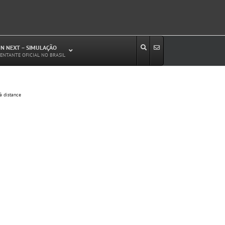
N NEXT – SIMULAÇÃO
ENTANTE OFICIAL NO BRASIL
Estudos de Circulação Viária
à distance
Microssimulação de Tráfego
Relatórios de Impacto no Trânsito/Circulação
(RIT, RIC)
Análise de Emissão de Poluentes em
Transporte
Projetos Viários