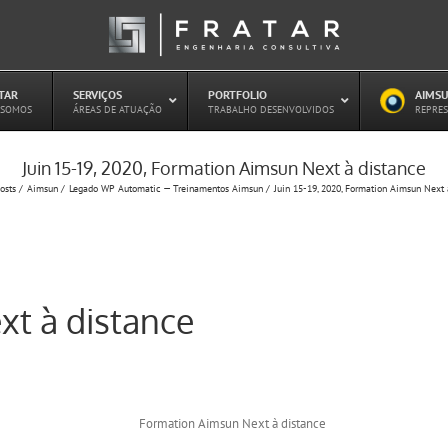
ATAR
–
SERVIÇOS
–
PORTFOLIO
–
AIMSU
–
 SOMOS
ÁREAS DE ATUAÇÃO
TRABALHO DESENVOLVIDOS
REPRES
Juin 15-19, 2020, Formation Aimsun Next à distance
Estudo de Concessões Rodoviárias
osts
Aimsun
Legado WP Automatic — Treinamentos Aimsun
Juin 15-19, 2020, Formation Aimsun Next 
Estudo de Capacidade (HCM)
PAITT – Plano de Ações Imediatas de
Trânsito e Transportes
Plano de Mobilidade
Planejamento de Transporte Público
t à distance
Otimização Semafórica