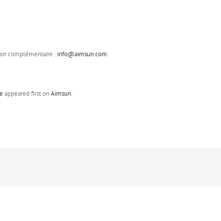
tion complémentaire :
info@aimsun.com
.
ce
appeared first on
Aimsun
.