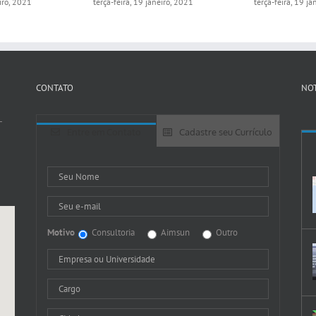
eiro, 2021
terça-feira, 19 janeiro, 2021
terça-feira, 19 j
CONTATO
NOT
-
Entre em Contato
Cadastre seu Currículo
Motivo
Consultoria
Aimsun
Outro