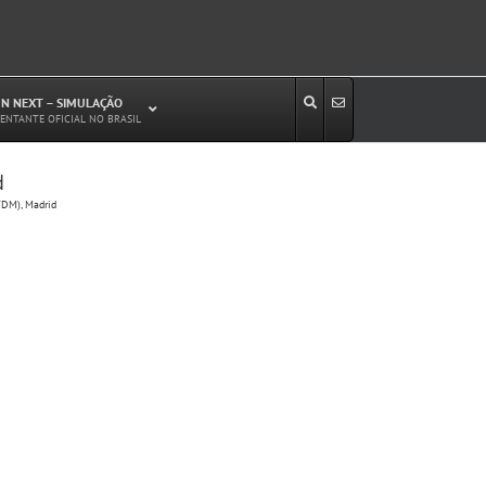
N NEXT – SIMULAÇÃO
ENTANTE OFICIAL NO BRASIL
d
Estudos de Circulação Viária
TDM), Madrid
Microssimulação de Tráfego
Relatórios de Impacto no Trânsito/Circulação
(RIT, RIC)
Análise de Emissão de Poluentes em
Transporte
Projetos Viários