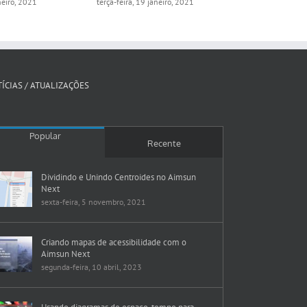
aneiro, 2021
terça-feira, 19 janeiro, 2021
segunda-feira, 
ÍCIAS / ATUALIZAÇÕES
Popular
Recente
Dividindo e Unindo Centroides no Aimsun
Next
sexta-feira, 5 novembro, 2021
Criando mapas de acessibilidade com o
Aimsun Next
segunda-feira, 10 abril, 2023