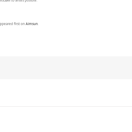
un.com
lo antes posible.
ppeared first on
Aimsun
.