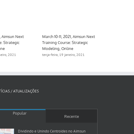
1, Aimsun Next
March 10-11, 2021, Aimsun Next
March 10-26,
e: Strategic
Training Course: Strategic
Training Cour
ine
Modeling, Online
Meso, hybrid
aneiro, 2021
terça-feira, 19 janeiro, 2021
segunda-feira, 
ÍCIAS / ATUALIZAÇÕES
Popular
Recente
Dividindo e Unindo Centroides no Aimsun