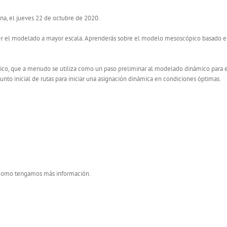
ona, el jueves 22 de octubre de 2020.
a ver el modelado a mayor escala. Aprenderás sobre el modelo mesoscópico basado
co, que a menudo se utiliza como un paso preliminar al modelado dinámico para 
junto inicial de rutas para iniciar una asignación dinámica en condiciones óptimas.
o como tengamos más información.