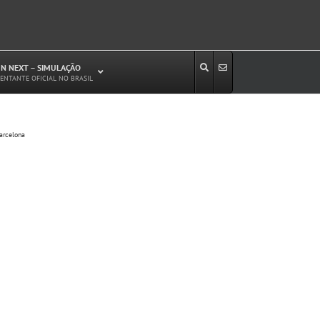
N NEXT – SIMULAÇÃO
ENTANTE OFICIAL NO BRASIL
Estudos de Circulação Viária
Barcelona
Microssimulação de Tráfego
Relatórios de Impacto no Trânsito/Circulação
(RIT, RIC)
Análise de Emissão de Poluentes em
Transporte
Projetos Viários