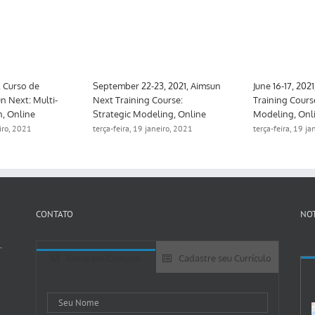
, Curso de
September 22-23, 2021, Aimsun
June 16-17, 202
n Next: Multi-
Next Training Course:
Training Cours
n, Online
Strategic Modeling, Online
Modeling, Onl
eiro, 2021
terça-feira, 19 janeiro, 2021
terça-feira, 19 j
CONTATO
NOT
-
Entre em Contato
Cadastre seu Currículo