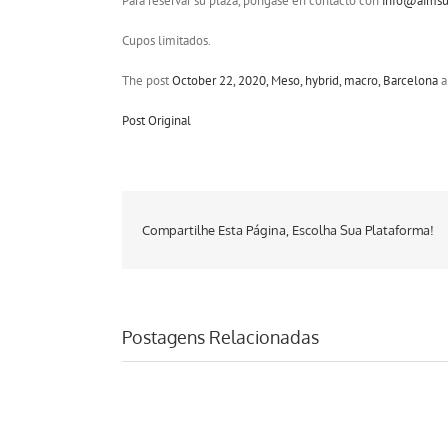
Para reservar su plaza, póngase en contacto con
info@aims
Cupos limitados.
The post
October 22, 2020, Meso, hybrid, macro, Barcelona
a
Post Original
Compartilhe Esta Página, Escolha Sua Plataforma!
Postagens Relacionadas