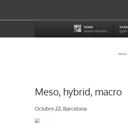
Ir
para
o
conteúdo
HOME
A FR
–
PÁGINA PRINCIPAL
QUEM
Início
Meso, hybrid, macro
Octubre 22, Barcelona