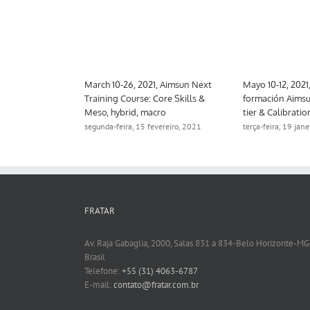
 Aimsun Next
March 10-26, 2021, Aimsun Next
Mayo 10-12, 2021
trategic
Training Course: Core Skills &
formación Aimsu
Meso, hybrid, macro
tier & Calibratio
ro, 2021
segunda-feira, 15 fevereiro, 2021
terça-feira, 19 jan
FRATAR
Av. Raja Gabaglia, 2000, Salas 831 a 834-Belo Horizonte-MG
Brasil
Telefone:
+55 (31) 4063-6787
E-mail:
contato@fratar.com.br