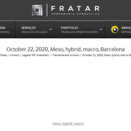
ATAR
–
SERVIÇOS
–
PORTFOLIO
–
AIMSU
–
 SOMOS
ÁREAS DE ATUAÇÃO
TRABALHO DESENVOLVIDOS
REPRES
October 22, 2020, Meso, hybrid, macro, Barcelona
Estudo de Concessões Rodoviárias
Posts
Aimsun
Legado WP Automatic — Treinamentos Aimsun
October 22, 2020, Meso, hybrid, macro, 
Estudo de Capacidade (HCM)
PAITT – Plano de Ações Imediatas de
Trânsito e Transportes
Plano de Mobilidade
Planejamento de Transporte Público
Otimização Semafórica