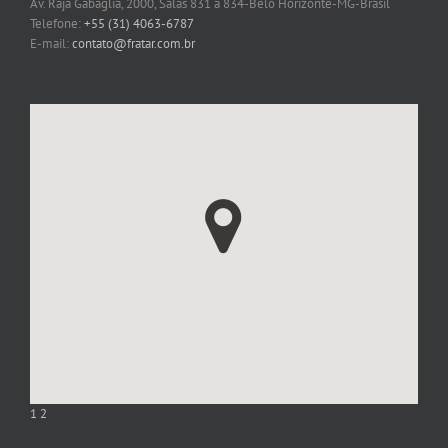
Av. Raja Gabaglia, 2000, Salas 831 a 834-Belo Horizonte-MG-Brasil
Telefone:
+55 (31) 4063-6787
E-mail:
contato@fratar.com.br
1
2