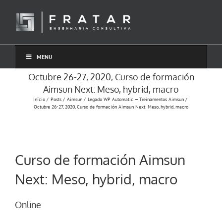
Ir
para
o
conteúdo
MENU
Octubre 26-27, 2020, Curso de formación
Aimsun Next: Meso, hybrid, macro
Início
Posts
Aimsun
Legado WP Automatic — Treinamentos Aimsun
Octubre 26-27, 2020, Curso de formación Aimsun Next: Meso, hybrid, macro
Curso de formación Aimsun
Next: Meso, hybrid, macro
Online