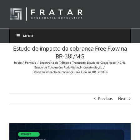
Ir
para
o
conteúdo
MENU
Estudo de impacto da cobrança Free Flow na
BR-381/MG
Início
Portfolio
Engenharia de Tráfego e Transporte
Estudo de Capacidade (HCM)
Estudo de Concessões Rodoviárias
Microssimulação
Estudo de impacto da cobrança Free Flow na BR-381/MG
Previous
Next