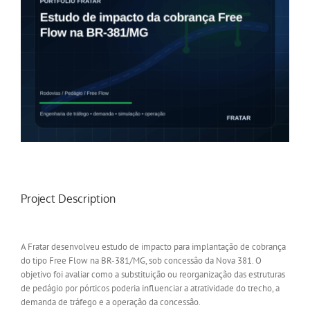
Project Description
A Fratar desenvolveu estudo de impacto para implantação de cobrança
do tipo Free Flow na BR-381/MG, sob concessão da Nova 381. O
objetivo foi avaliar como a substituição ou reorganização das estruturas
de pedágio por pórticos poderia influenciar a atratividade do trecho, a
demanda de tráfego e a operação da concessão.