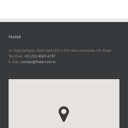
FRATAR
Av. Raja Gabaglia, 2000, Salas 831 a 834-Belo Horizonte-MG-Brasil
Telefone:
+55 (31) 4063-6787
E-mail:
contato@fratar.com.br