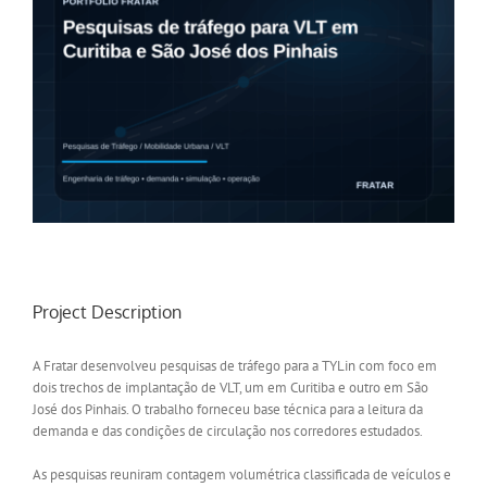
Project Description
A Fratar desenvolveu pesquisas de tráfego para a TYLin com foco em
dois trechos de implantação de VLT, um em Curitiba e outro em São
José dos Pinhais. O trabalho forneceu base técnica para a leitura da
demanda e das condições de circulação nos corredores estudados.
As pesquisas reuniram contagem volumétrica classificada de veículos e