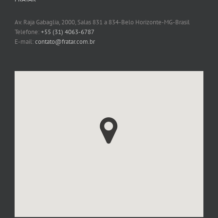
Av. Raja Gabaglia, 2000, Salas 831 a 834-Belo Horizonte-MG-Brasil
Telefone:
+55 (31) 4063-6787
E-mail:
contato@fratar.com.br