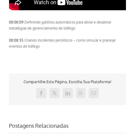
00:00:09
Definindo gatilhos automáticos para ativar e desativar
estratégias de gerenciamento de tráfego
00:08:35
Criando incidentes periódicos – como simular e planejar
eventos de tráfego
Compartilhe Esta Página, Escolha Sua Plataforma!
Facebook
X
LinkedIn
WhatsApp
E-
mail
Postagens Relacionadas