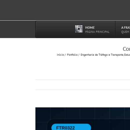
Ir
para
o
conteúdo
HOME
A FR
–
PÁGINA PRINCIPAL
QUEM
Co
Início
Portfolio
Engenharia de Tráfego e Transporte
Estu