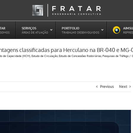
ATAR
–
SERVIÇOS
–
PORTFOLIO
–
AIMSU
–
 SOMOS
ÁREAS DE ATUAÇÃO
TRABALHO DESENVOLVIDOS
REPRES
ntagens classificadas para Herculano na BR-040 e MG-
Estudo de Concessões Rodoviárias
do de Capacidade (HCM)
Estudo de Circulação
Estudo de Concessões Rodoviárias
Pesquisas de Tráfego
Estudo de Capacidade (HCM)
PAITT – Plano de Ações Imediatas de
Trânsito e Transportes
Plano de Mobilidade
Planejamento de Transporte Público
Previous
Next
Otimização Semafórica