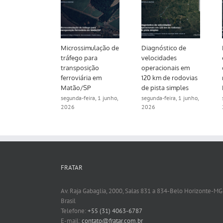
e de
Microssimulação de
Diagnóstico de
dade para
tráfego para
velocidades
 ao SAU 03
transposição
operacionais em
055
ferroviária em
120 km de rodovias
Matão/SP
de pista simples
feira, 1 junho,
segunda-feira, 1 junho,
segunda-feira, 1 junho,
2026
2026
FRATAR
Av. Raja Gabaglia, 2000, Salas 831 a 834-Belo Horizonte-MG
Brasil
Telefone:
+55 (31) 4063-6787
E-mail:
contato@fratar.com.br