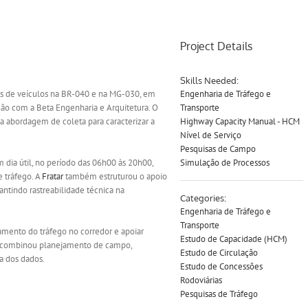
Project Details
Skills Needed:
as de veículos na BR-040 e na MG-030, em
Engenharia de Tráfego e
o com a Beta Engenharia e Arquitetura. O
Transporte
u a abordagem de coleta para caracterizar a
Highway Capacity Manual - HCM
Nível de Serviço
Pesquisas de Campo
dia útil, no período das 06h00 às 20h00,
Simulação de Processos
e tráfego. A
Fratar
também estruturou o apoio
ntindo rastreabilidade técnica na
Categories:
Engenharia de Tráfego e
Transporte
amento do tráfego no corredor e apoiar
Estudo de Capacidade (HCM)
em combinou planejamento de campo,
Estudo de Circulação
a dos dados.
Estudo de Concessões
Rodoviárias
Pesquisas de Tráfego