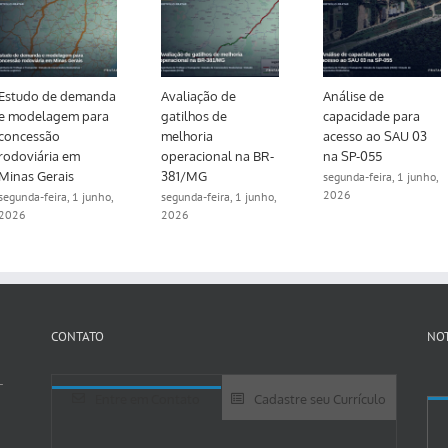
Estudo de demanda
Avaliação de
Análise de
e modelagem para
gatilhos de
capacidade para
concessão
melhoria
acesso ao SAU 03
rodoviária em
operacional na BR-
na SP-055
Minas Gerais
381/MG
segunda-feira, 1 junho,
2026
segunda-feira, 1 junho,
segunda-feira, 1 junho,
2026
2026
CONTATO
NOT
-
Entre em Contato
Cadastre seu Currículo