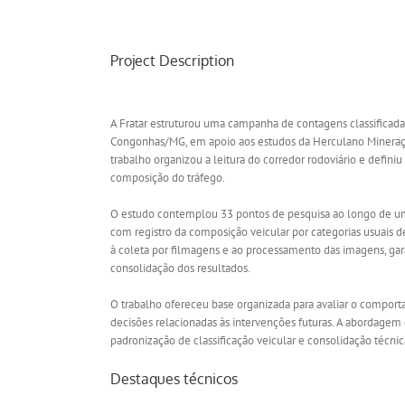
Project Description
A Fratar estruturou uma campanha de contagens classificad
Congonhas/MG, em apoio aos estudos da Herculano Mineraçã
trabalho organizou a leitura do corredor rodoviário e defini
composição do tráfego.
O estudo contemplou 33 pontos de pesquisa ao longo de um 
com registro da composição veicular por categorias usuais d
à coleta por filmagens e ao processamento das imagens, gara
consolidação dos resultados.
O trabalho ofereceu base organizada para avaliar o comport
decisões relacionadas às intervenções futuras. A abordag
padronização de classificação veicular e consolidação técnic
Destaques técnicos