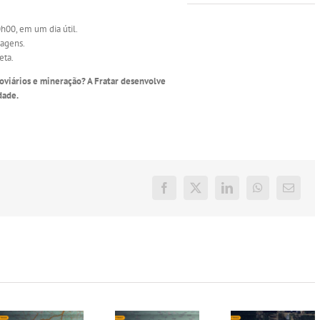
h00, em um dia útil.
magens.
eta.
doviários e mineração? A Fratar desenvolve
dade.
Facebook
X
LinkedIn
WhatsApp
E-
mail