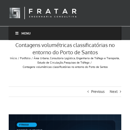
Ir
para
o
conteúdo
MENU
Contagens volumétricas classificatórias no
entorno do Porto de Santos
Início
Portfolio
Área Urbana
Consultoria Logística
Engenharia de Tráfego e Transporte
Estudo de Circulação
Pesquisas de Tráfego
Contagens volumétricas classificatórias no entorno do Porto de Santos
Previous
Next