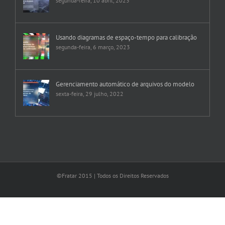
segunda-feira, 10 abril, 2023
Usando diagramas de espaço-tempo para calibração
segunda-feira, 6 março, 2023
Gerenciamento automático de arquivos do modelo
sexta-feira, 29 julho, 2022
©Fratar 2015 | Todos os Direitos Reservados
YouTube
LinkedIn
Instagram
Facebook
Rss
Vimeo
E-
mail