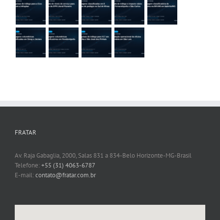
FRATAR
Av. Raja Gabaglia, 2000, Salas 831 a 834-Belo Horizonte-MG-Brasil
Telefone:
+55 (31) 4063-6787
E-mail:
contato@fratar.com.br