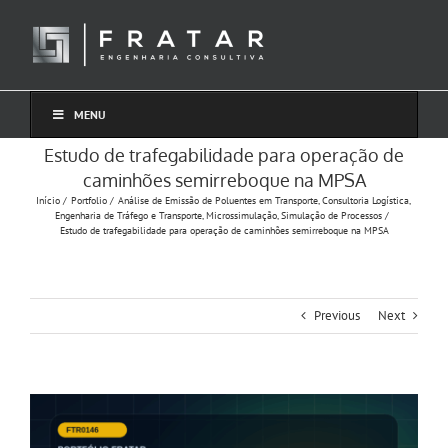
Ir
para
o
conteúdo
MENU
Estudo de trafegabilidade para operação de
caminhões semirreboque na MPSA
Início
Portfolio
Análise de Emissão de Poluentes em Transporte
Consultoria Logística
Engenharia de Tráfego e Transporte
Microssimulação
Simulação de Processos
Estudo de trafegabilidade para operação de caminhões semirreboque na MPSA
Previous
Next