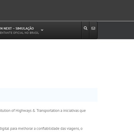
N NEXT – SIMULAÇÃO
ENTANTE OFICIAL NO BRASIL
Estudos de Circulação Viária
Microssimulação de Tráfego
Relatórios de Impacto no Trânsito/Circulação
(RIT, RIC)
Análise de Emissão de Poluentes em
Transporte
Projetos Viários
tution of Highways & Transportation a iniciativas que
igital para melhorar a confiabilidade das viagens, o