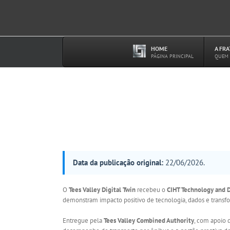
Ir
para
o
conteúdo
HOME
A FR
–
PÁGINA PRINCIPAL
QUEM
Data da publicação original:
22/06/2026.
O
Tees Valley Digital Twin
recebeu o
CIHT Technology and D
demonstram impacto positivo de tecnologia, dados e transfor
Entregue pela
Tees Valley Combined Authority
, com apoio 