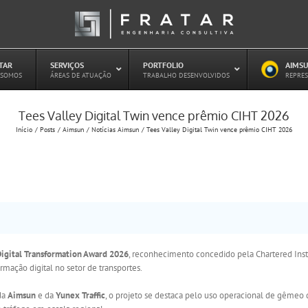
ATAR
–
SERVIÇOS
–
PORTFOLIO
–
AIMSU
–
 SOMOS
ÁREAS DE ATUAÇÃO
TRABALHO DESENVOLVIDOS
REPRES
Tees Valley Digital Twin vence prêmio CIHT 2026
Estudo de Concessões Rodoviárias
Início
Posts
Aimsun
Notícias Aimsun
Tees Valley Digital Twin vence prêmio CIHT 2026
Estudo de Capacidade (HCM)
PAITT – Plano de Ações Imediatas de
Trânsito e Transportes
Plano de Mobilidade
Planejamento de Transporte Público
Otimização Semafórica
igital Transformation Award 2026
, reconhecimento concedido pela Chartered Insti
mação digital no setor de transportes.
da
Aimsun
e da
Yunex Traffic
, o projeto se destaca pelo uso operacional de gêmeo d