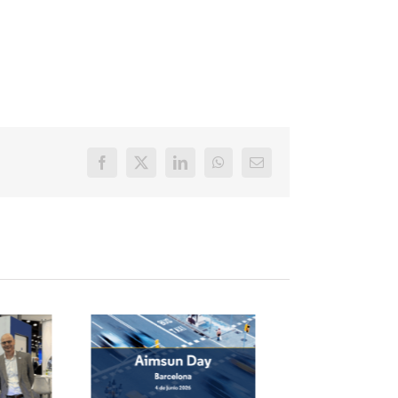
Facebook
X
LinkedIn
WhatsApp
E-
mail