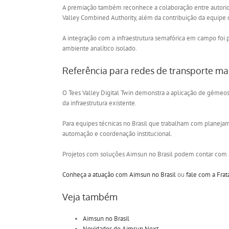
A premiação também reconhece a colaboração entre autoridad
Valley Combined Authority, além da contribuição da equipe de
A integração com a infraestrutura semafórica em campo foi p
ambiente analítico isolado.
Referência para redes de transporte ma
O Tees Valley Digital Twin demonstra a aplicação de gêmeo
da infraestrutura existente.
Para equipes técnicas no Brasil que trabalham com planejame
automação e coordenação institucional.
Projetos com soluções Aimsun no Brasil podem contar com 
Conheça a atuação com Aimsun no Brasil
ou
fale com a Frat
Veja também
Aimsun no Brasil
Novidades do Aimsun Next