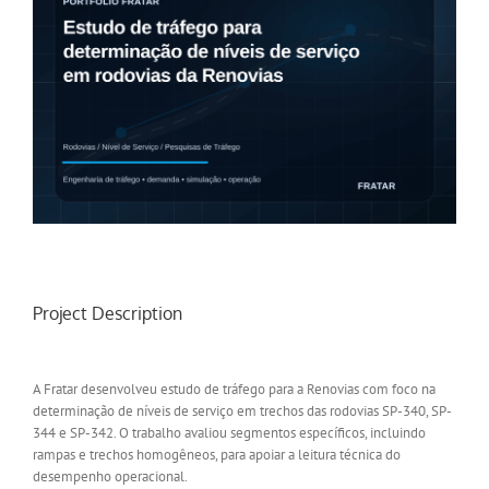
Project Description
A Fratar desenvolveu estudo de tráfego para a Renovias com foco na
determinação de níveis de serviço em trechos das rodovias SP-340, SP-
344 e SP-342. O trabalho avaliou segmentos específicos, incluindo
rampas e trechos homogêneos, para apoiar a leitura técnica do
desempenho operacional.