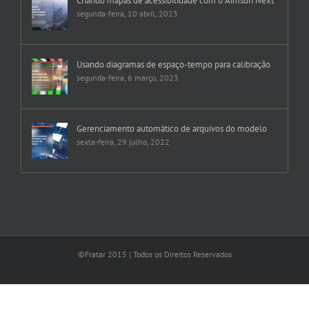
Criando mapas de acessibilidade com o Aimsun Next
segunda-feira, 10 abril, 2023
Usando diagramas de espaço-tempo para calibração
segunda-feira, 6 março, 2023
Gerenciamento automático de arquivos do modelo
sexta-feira, 29 julho, 2022
©Fratar 2015 | Todos os Direitos Reservados
YouTube
LinkedIn
Instagram
Facebook
Rss
Vimeo
E-