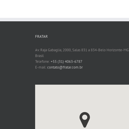
FRATAR
Av. Raja Gabaglia, 2000, Salas 831 a 834-Belo Horizonte-MG
Brasil
Telefone:
+55 (31) 4063-6787
E-mail:
contato@fratar.com.br