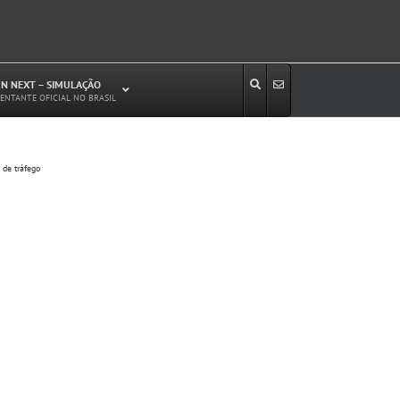
N NEXT – SIMULAÇÃO
ENTANTE OFICIAL NO BRASIL
Estudos de Circulação Viária
 de tráfego
Microssimulação de Tráfego
Relatórios de Impacto no Trânsito/Circulação
(RIT, RIC)
Análise de Emissão de Poluentes em
Transporte
Projetos Viários