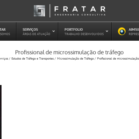
ATAR
–
SERVIÇOS
–
PORTFOLIO
–
AIMSU
–
 SOMOS
ÁREAS DE ATUAÇÃO
TRABALHO DESENVOLVIDOS
REPRES
Profissional de microssimulação de tráfego
Estudo de Concessões Rodoviárias
rviços
Estudos de Tráfego e Transportes
Microssimulação de Tráfego
Profissional de microssimulação
Estudo de Capacidade (HCM)
PAITT – Plano de Ações Imediatas de
Trânsito e Transportes
Plano de Mobilidade
Planejamento de Transporte Público
Otimização Semafórica