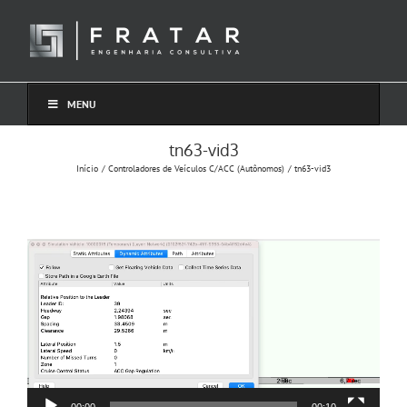
Ir
para
o
conteúdo
MENU
tn63-vid3
Início
Controladores de Veículos C/ACC (Autônomos)
tn63-vid3
Tocador
de
vídeo