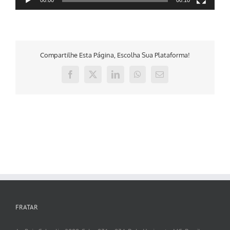
00:00
00:10
Compartilhe Esta Página, Escolha Sua Plataforma!
Facebook
X
LinkedIn
WhatsApp
E-
mail
FRATAR