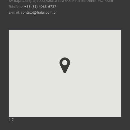
Av. Raja Gabaglia, 2000, Salas 831 a 834-Belo Horizonte-MG-Brasil
Telefone:
+55 (31) 4063-6787
E-mail:
contato@fratar.com.br
1
2