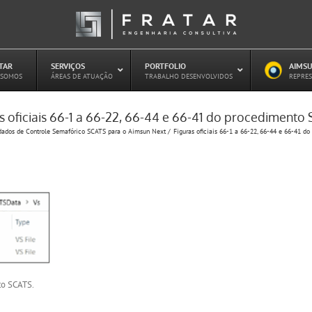
ATAR
–
SERVIÇOS
–
PORTFOLIO
–
AIMSU
–
 SOMOS
ÁREAS DE ATUAÇÃO
TRABALHO DESENVOLVIDOS
REPRES
s oficiais 66-1 a 66-22, 66-44 e 66-41 do procedimento
Estudo de Concessões Rodoviárias
dados de Controle Semafórico SCATS para o Aimsun Next
Figuras oficiais 66-1 a 66-22, 66-44 e 66-41 d
Estudo de Capacidade (HCM)
PAITT – Plano de Ações Imediatas de
Trânsito e Transportes
Plano de Mobilidade
Planejamento de Transporte Público
Otimização Semafórica
to SCATS.