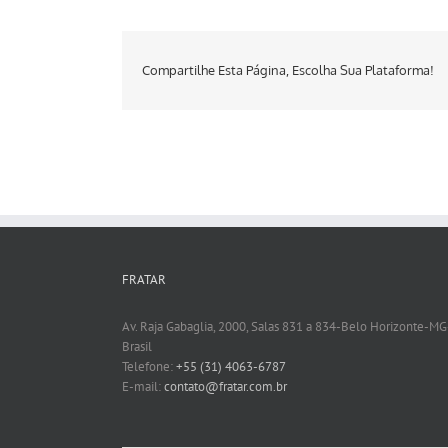
Compartilhe Esta Página, Escolha Sua Plataforma!
FRATAR
Av. Raja Gabaglia, 2000, Salas 831 a 834-Belo Horizonte-MG
Brasil
Telefone:
+55 (31) 4063-6787
E-mail:
contato@fratar.com.br