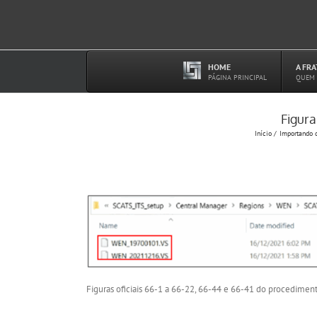
Ir
para
o
conteúdo
HOME
A FR
–
PÁGINA PRINCIPAL
QUEM
Figura
Início
Importando 
Figuras oficiais 66-1 a 66-22, 66-44 e 66-41 do procedimen