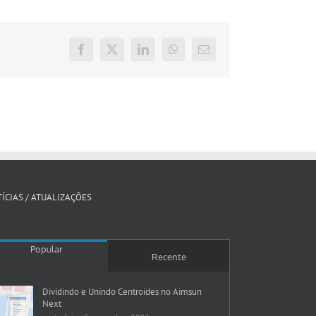
Facebook
X
LinkedIn
WhatsApp
E-
mail
ÍCIAS / ATUALIZAÇÕES
Popular
Recente
Dividindo e Unindo Centroides no Aimsun
Next