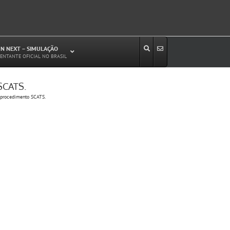
N NEXT – SIMULAÇÃO
ENTANTE OFICIAL NO BRASIL
 SCATS.
Estudos de Circulação Viária
o procedimento SCATS.
Microssimulação de Tráfego
Relatórios de Impacto no Trânsito/Circulação
(RIT, RIC)
Análise de Emissão de Poluentes em
Transporte
Projetos Viários