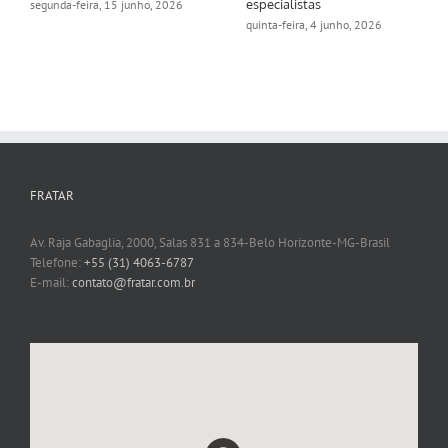
especialistas
segunda-feira, 15 junho, 2026
quinta-feira, 4 junho, 2026
FRATAR
Av. Raja Gabaglia, 2000, Salas 831 a 834-Belo Horizonte-MG-Brasil
Telefone:
+55 (31) 4063-6787
E-mail:
contato@fratar.com.br