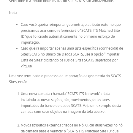
Selecione o Atributo onde os IDs do site SCATS são armazenados.
Nota:
Caso você queira reimportar geometria, o atributo externo que
precisamos usar como referência é o “SCATS ITS Matched Site
ID” que foi criado automaticamente no primeiro esforço de
importação.
Caso queira importar apenas uma lista específica (conhecida) de
Sites SCATS no Banco de Dados SCATS, use a opção “Importar
Lista de Sites” digitando os IDs de Sites SCATS separados por
vírgula.
Uma vez terminado o processo de importação da geometria do SCATS
Sites, então:
Uma nova camada chamada “SCATS ITS Network” criada
incluindo as novas seções, nós, movimentos, detectores
importados do banco de dados SCATS. Veja um exemplo desta
camada com seus objetos na imagem da tela abaixo:
Novos atributos externos criados no Nó. Clicar duas vezes no nó
da camada base e verificar o “SCATS ITS Matched Site ID” que