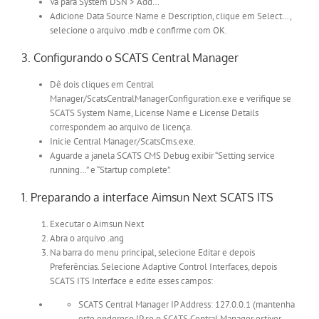
Vá para System DSN > Add…
Adicione Data Source Name e Description, clique em Select…,
selecione o arquivo .mdb e confirme com OK.
3. Configurando o SCATS Central Manager
Dê dois cliques em Central
Manager/ScatsCentralManagerConfiguration.exe e verifique se
SCATS System Name, License Name e License Details
correspondem ao arquivo de licença.
Inicie Central Manager/ScatsCms.exe.
Aguarde a janela SCATS CMS Debug exibir “Setting service
running…” e “Startup complete”.
1. Preparando a interface Aimsun Next SCATS ITS
Executar o Aimsun Next
Abra o arquivo .ang
Na barra do menu principal, selecione Editar e depois
Preferências. Selecione Adaptive Control Interfaces, depois
SCATS ITS Interface e edite esses campos:
SCATS Central Manager IP Address: 127.0.0.1 (mantenha
este endereço IP se o SCATS Central Manager estiver