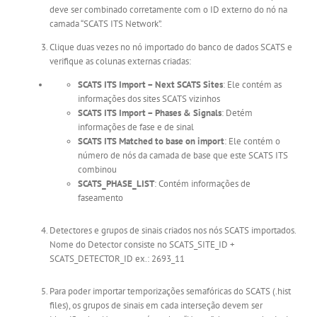
deve ser combinado corretamente com o ID externo do nó na
camada “SCATS ITS Network”.
Clique duas vezes no nó importado do banco de dados SCATS e
verifique as colunas externas criadas:
SCATS ITS Import – Next SCATS Sites
: Ele contém as
informações dos sites SCATS vizinhos
SCATS ITS Import – Phases & Signals
: Detém
informações de fase e de sinal
SCATS ITS Matched to base on import
: Ele contém o
número de nós da camada de base que este SCATS ITS
combinou
SCATS_PHASE_LIST
: Contém informações de
faseamento
Detectores e grupos de sinais criados nos nós SCATS importados.
Nome do Detector consiste no SCATS_SITE_ID +
SCATS_DETECTOR_ID ex.: 2693_11
Para poder importar temporizações semafóricas do SCATS (.hist
files), os grupos de sinais em cada interseção devem ser