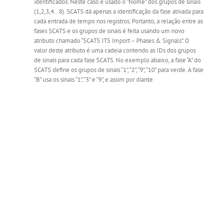
identificados. Neste caso é usado o “Nome” dos grupos de sinais
(1,2,3,4…8). SCATS dá apenas a identificação da fase ativada para
cada entrada de tempo nos registros. Portanto, a relação entre as
fases SCATS e os grupos de sinais é feita usando um novo
atributo chamado “SCATS ITS Import – Phases & Signals”. O
valor deste atributo é uma cadeia contendo as IDs dos grupos
de sinais para cada fase SCATS. No exemplo abaixo, a fase “A” do
SCATS define os grupos de sinais “1”, “2”, “9”, “10” para verde. A fase
“B” usa os sinais “1”, “3” e “9”, e assim por diante.