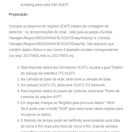
scripting para cada Site SCATS.
Preparação:
Coloque os arquivos de registro SCATS (dados de contagem do
detector: .vs, temporizações do sinal: .hist) para as pastas /Central
Manager/Region/REGIONNAME/SCATSData/History/ e /Central
Manager/Region/REGIONNAME/SCATSData/Vs/. São arquivos que
contêm dados diários e seu nome é baseado na data correspondente
(ou seja: 20170601.hist ou 20170601.vs)
Para importar dados dos Servidores SCATS, vá para a guia “Dados”
do diálogo da interface ITS SCATS
Na camada de base da rede, selecione a camada de base.
Na camada SCATS ITS, selecione SCATS ITS Network.
Para importar dados do plano de controle, selecione “Plano de
controle do arquivo HIST”.
Em seguida, marque as “Regiões para procurar dados”: WEN.
Você pode usar o botão “Shift” para selecionar várias regiões para
recuperar os dados.
O Período de tempo pode ser definido selecionando uma data
de início e fim mais uma hora de início e fim. Dias de semana