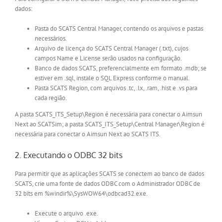
dados:
Pasta do SCATS Central Manager, contendo os arquivos e pastas
necessários.
Arquivo de licença do SCATS Central Manager (.txt), cujos
campos Name e License serão usados na configuração.
Banco de dados SCATS, preferencialmente em formato .mdb; se
estiver em .sql, instale o SQL Express conforme o manual.
Pasta SCATS Region, com arquivos .tc, .lx, .ram, .hist e .vs para
cada região.
A pasta SCATS_ITS_Setup\Region é necessária para conectar o Aimsun
Next ao SCATSim; a pasta SCATS_ITS_Setup\Central Manager\Region é
necessária para conectar o Aimsun Next ao SCATS ITS.
2. Executando o ODBC 32 bits
Para permitir que as aplicações SCATS se conectem ao banco de dados
SCATS, crie uma fonte de dados ODBC com o Administrador ODBC de
32 bits em %windir%\SysWOW64\odbcad32.exe.
Execute o arquivo .exe.