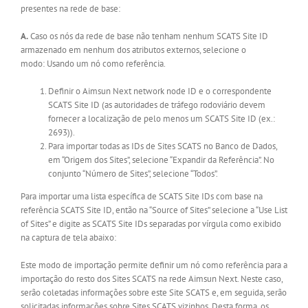
presentes na rede de base:
A.
Caso os nós da rede de base não tenham nenhum SCATS Site ID
armazenado em nenhum dos atributos externos, selecione o
modo: Usando um nó como referência.
Definir o Aimsun Next network node ID e o correspondente
SCATS Site ID (as autoridades de tráfego rodoviário devem
fornecer a localização de pelo menos um SCATS Site ID (ex.:
2693)).
Para importar todas as IDs de Sites SCATS no Banco de Dados,
em “Origem dos Sites”, selecione “Expandir da Referência”. No
conjunto “Número de Sites”, selecione “Todos”.
Para importar uma lista específica de SCATS Site IDs com base na
referência SCATS Site ID, então na “Source of Sites” selecione a “Use List
of Sites” e digite as SCATS Site IDs separadas por vírgula como exibido
na captura de tela abaixo:
Este modo de importação permite definir um nó como referência para a
importação do resto dos Sites SCATS na rede Aimsun Next. Neste caso,
serão coletadas informações sobre este Site SCATS e, em seguida, serão
solicitadas informações sobre Sites SCATS vizinhos. Desta forma, os