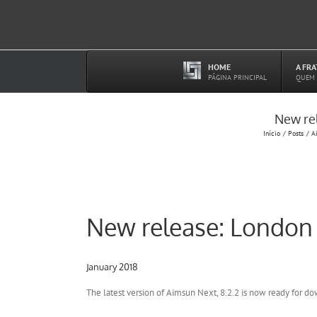
Ir
para
o
conteúdo
HOME
A FR
–
PÁGINA PRINCIPAL
QUEM
New rel
Início
Posts
A
New release: London 
January 2018
The latest version of Aimsun Next, 8.2.2 is now ready for d