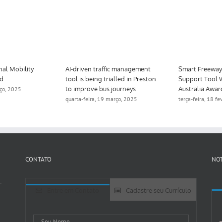
nal Mobility
AI-driven traffic management
Smart Freeway 
ed
tool is being trialled in Preston
Support Tool 
to improve bus journeys
Australia Awar
rço, 2025
quarta-feira, 19 março, 2025
terça-feira, 18 f
CONTATO
NOT
-
Entre em Contato
Cadastre seu Currículo