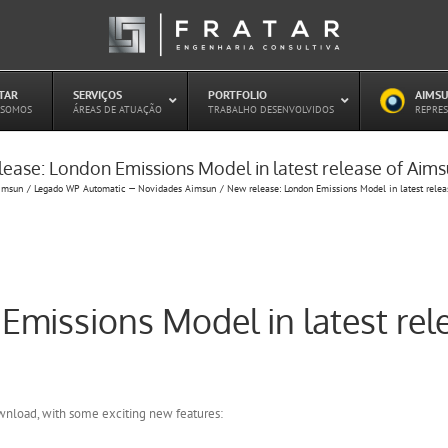
ATAR
–
SERVIÇOS
–
PORTFOLIO
–
AIMSU
–
 SOMOS
ÁREAS DE ATUAÇÃO
TRABALHO DESENVOLVIDOS
REPRES
ease: London Emissions Model in latest release of Aim
Estudo de Concessões Rodoviárias
imsun
Legado WP Automatic — Novidades Aimsun
New release: London Emissions Model in latest rele
Estudo de Capacidade (HCM)
PAITT – Plano de Ações Imediatas de
Trânsito e Transportes
Plano de Mobilidade
Planejamento de Transporte Público
Emissions Model in latest rel
Otimização Semafórica
ownload, with some exciting new features: