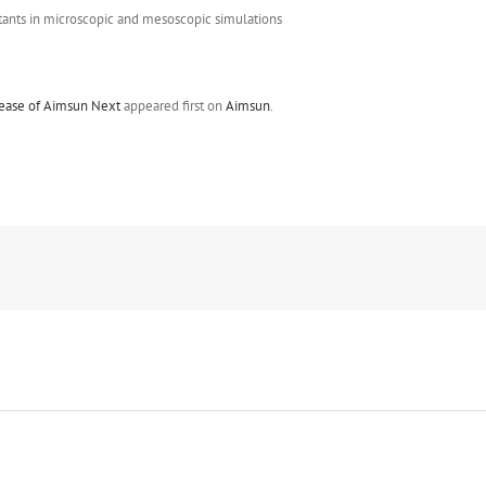
lease of Aimsun Next
appeared first on
Aimsun
.