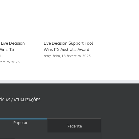
Live Decision
Live Decision Support Tool
Aimsun to De
Wins ITS
Wins ITS Australia Award
Digital Twin 
d
Manchester
terça-feira, 18 fevereiro, 2025
evereiro, 2025
quinta-feira, 1
ÍCIAS / ATUALIZAÇÕES
Popular
Recente