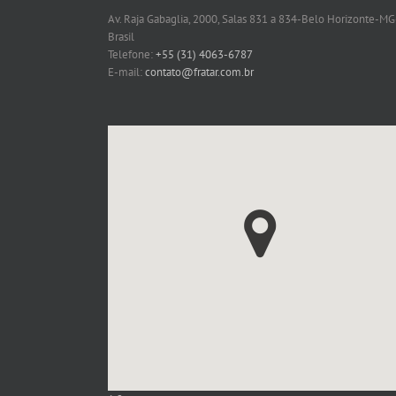
Av. Raja Gabaglia, 2000, Salas 831 a 834-Belo Horizonte-MG
Brasil
Telefone:
+55 (31) 4063-6787
E-mail:
contato@fratar.com.br