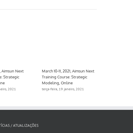
1, Aimsun Next
March 10-11, 2021, Aimsun Next
e: Strategic
Training Course: Strategic
ine
Modeling, Online
aneiro, 2021
terça-feira, 19 janeiro, 2021
ÍCIAS / ATUALIZAÇÕES