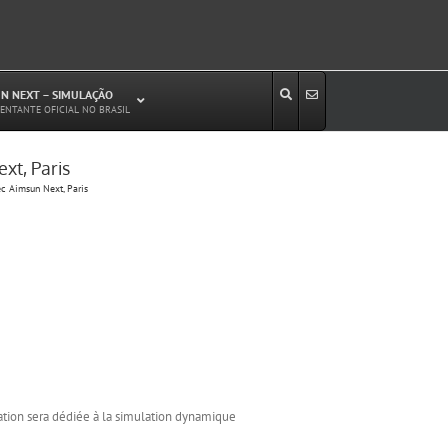
N NEXT – SIMULAÇÃO
ENTANTE OFICIAL NO BRASIL
xt, Paris
Estudos de Circulação Viária
ec Aimsun Next, Paris
Microssimulação de Tráfego
Relatórios de Impacto no Trânsito/Circulação
(RIT, RIC)
Análise de Emissão de Poluentes em
Transporte
Projetos Viários
ation sera dédiée à la simulation dynamique