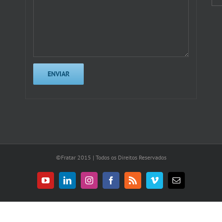
©Fratar 2015 | Todos os Direitos Reservados
YouTube
LinkedIn
Instagram
Facebook
Rss
Vimeo
E-
mail