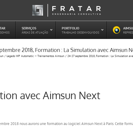
ATAR
–
SERVIÇOS
–
PORTFOLIO
–
AIMSU
–
 SOMOS
ÁREAS DE ATUAÇÃO
TRABALHO DESENVOLVIDOS
REPRES
ptembre 2018, Formation : La Simulation avec Aimsun Ne
Estudo de Concessões Rodoviárias
sun
Legado WP Automatic — Treinamentos Aimsun
24-27 septembre 2018, Formation : La Simulation av
Estudo de Capacidade (HCM)
PAITT – Plano de Ações Imediatas de
Trânsito e Transportes
Plano de Mobilidade
Planejamento de Transporte Público
ation avec Aimsun Next
Otimização Semafórica
tembre 2018 nous aurons une formation au logiciel Aimsun Next à Paris. Cette form