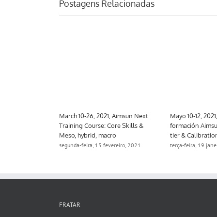
Postagens Relacionadas
 Aimsun Next
March 10-26, 2021, Aimsun Next
Mayo 10-12, 2021
trategic
Training Course: Core Skills &
formación Aimsu
Meso, hybrid, macro
tier & Calibratio
ro, 2021
segunda-feira, 15 fevereiro, 2021
terça-feira, 19 jan
FRATAR