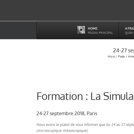
Ir
para
o
conteúdo
HOME
A FR
–
PÁGINA PRINCIPAL
QUEM
24-27 se
Início
Posts
Aim
Formation : La Simul
24-27 septembre 2018, Paris
Nous avons le plaisir de vous informer que du 24 au 27 sep
(microscopique-mésoscopique).