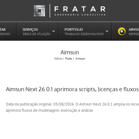
ATAR
–
SERVIÇOS
–
PORTFOLIO
–
AIMSU
–
 SOMOS
ÁREAS DE ATUAÇÃO
TRABALHO DESENVOLVIDOS
REPRES
Aimsun
Estudo de Concessões Rodoviárias
Início
Posts
Aimsun
Estudo de Capacidade (HCM)
PAITT – Plano de Ações Imediatas de
Trânsito e Transportes
Plano de Mobilidade
Aimsun Next 26.0.1 aprimora scripts, licenças e fluxos
Planejamento de Transporte Público
Otimização Semafórica
Data da publicação original: 03/08/2026. O Aimsun Next 26.0.1 amplia os recur
aprimora fluxos de modelagem, execução e análise.