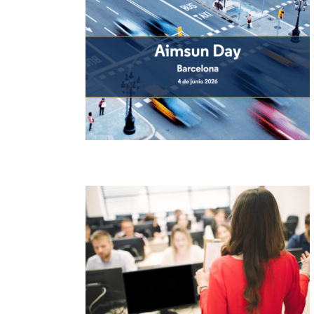
Aimsun e Miovision anunciam parceria
técnica
Aimsun Day Barcelona 2026 reúne usuários e
especialistas