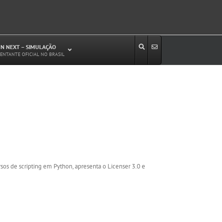
N NEXT – SIMULAÇÃO
ENTANTE OFICIAL NO BRASIL
Estudos de Circulação Viária
Microssimulação de Tráfego
Relatórios de Impacto no Trânsito/Circulação
(RIT, RIC)
Análise de Emissão de Poluentes em
Transporte
Projetos Viários
sos de scripting em Python, apresenta o Licenser 3.0 e