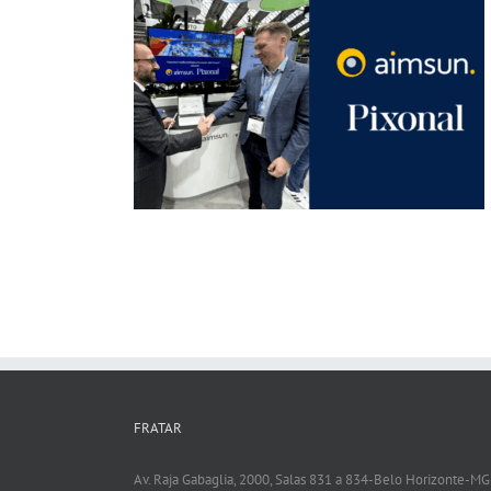
Aimsun reconhece Haskoning como Industry
Partner
Aimsun e Pixonal unem dados e narrativas
para mobilidade
FRATAR
Av. Raja Gabaglia, 2000, Salas 831 a 834-Belo Horizonte-MG