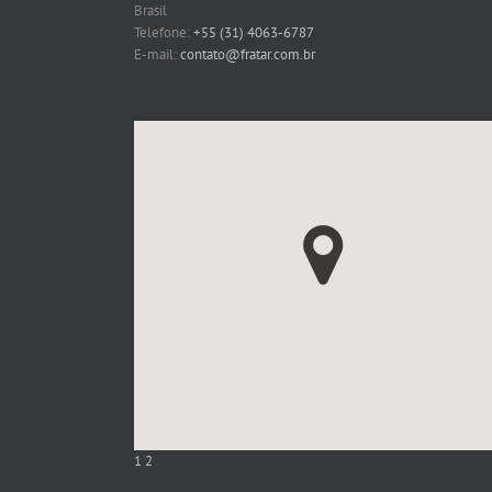
Brasil
Telefone:
+55 (31) 4063-6787
E-mail:
contato@fratar.com.br
1
2