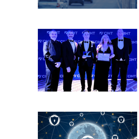
Aimsun Next 26.0.1 aprimora scripts, licenças
e fluxos
Tees Valley Digital Twin vence prêmio CIHT
2026