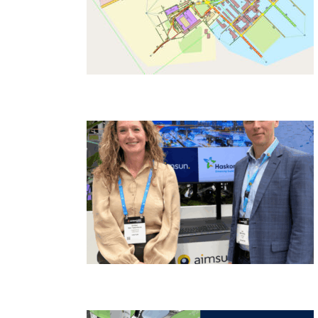
Meso, Hybrid, Macro amplia análise de redes
no Aimsun Next