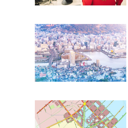
Cursos oficiais Aimsun Next atendem
diferentes níveis técnicos
Multi-tier & Calibration aprofunda calibração
no Aimsun Next