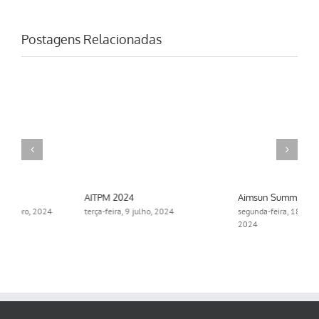
Postagens Relacionadas
Aimsun Summit 2024
Protected: The Aimsun
Webinar Series
segunda-feira, 18 novembro,
2024
terça-feira, 15 outubro, 2024