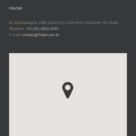
FRATAR
Av. Raja Gabaglia, 2000, Salas 831 a 834-Belo Horizonte-MG-Brasil
Telefone:
+55 (31) 4063-6787
E-mail:
contato@fratar.com.br