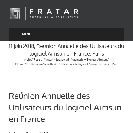
Ir
para
o
conteúdo
MENU
11 juin 2018, Reúnion Annuelle des Utilisateurs du
logiciel Aimsun en France, Paris
Início
Posts
Aimsun
Legado WP Automatic — Eventos Aimsun
11 juin 2018, Reúnion Annuelle des Utilisateurs du logiciel Aimsun en France, Paris
Reúnion Annuelle des
Utilisateurs du logiciel Aimsun
en France