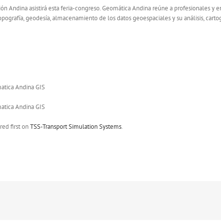
gión Andina asistirá esta feria-congreso. Geomática Andina reúne a profesionales y e
opografía, geodesía, almacenamiento de los datos geoespaciales y su análisis, cartog
ed first on
TSS-Transport Simulation Systems
.