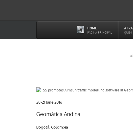
Ir
para
o
conteúdo
HOME
A FR
–
PÁGINA PRINCIPAL
QUEM
Iní
20-21 June 2016
Geomática Andina
Bogotá, Colombia