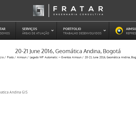
ATAR
–
SERVIÇOS
–
PORTFOLIO
–
AIMSU
–
 SOMOS
ÁREAS DE ATUAÇÃO
TRABALHO DESENVOLVIDOS
REPRES
20-21 June 2016, Geomática Andina, Bogotá
Estudo de Concessões Rodoviárias
cio
Posts
Aimsun
Legado WP Automatic — Eventos Aimsun
20-21 June 2016, Geomática Andina, Bog
Estudo de Capacidade (HCM)
PAITT – Plano de Ações Imediatas de
Trânsito e Transportes
Plano de Mobilidade
Planejamento de Transporte Público
Otimização Semafórica