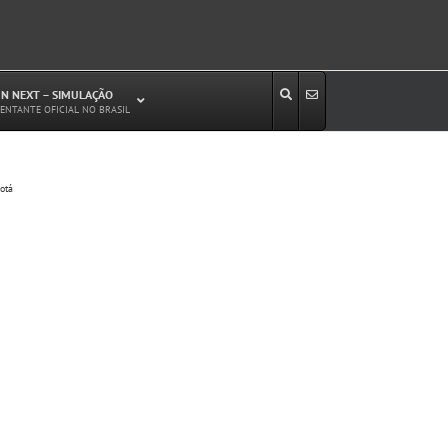
N NEXT – SIMULAÇÃO
ENTANTE OFICIAL NO BRASIL
Estudos de Circulação Viária
otá
Microssimulação de Tráfego
Relatórios de Impacto no Trânsito/Circulação
(RIT, RIC)
Análise de Emissão de Poluentes em
Transporte
Projetos Viários