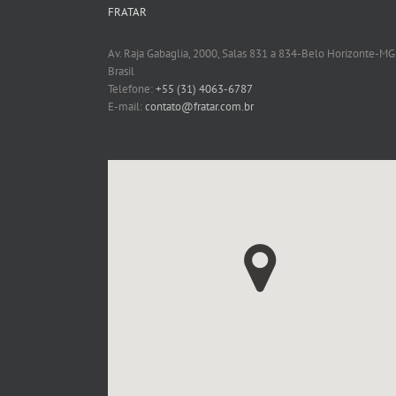
FRATAR
Av. Raja Gabaglia, 2000, Salas 831 a 834-Belo Horizonte-MG
Brasil
Telefone:
+55 (31) 4063-6787
E-mail:
contato@fratar.com.br