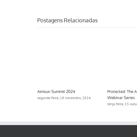
Postagens Relacionadas
Aimsun Summit 2024
Protected: The 
Webinar Series
2024
segunda-feira, 18 novembro, 2024
terça-feira, 15 out