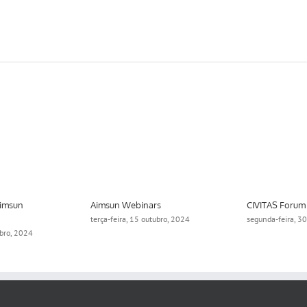
Aimsun
Aimsun Webinars
CIVITAS Forum
terça-feira, 15 outubro, 2024
segunda-feira, 3
ubro, 2024