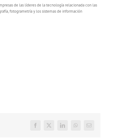
mpresas de las líderes de la tecnología relacionada con las
rafía, fotogrametría y los sistemas de información
Facebook
X
LinkedIn
WhatsApp
E-
mail