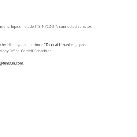
ronment. Topics include ITS, NYCDOT’s connected vehicles
lk by Mike Lydon – author of
Tactical Urbanism
; a panel
logy Office, Cordell Schachter.
o@aimsun.com
.