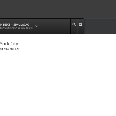
N NEXT – SIMULAÇÃO
ENTANTE OFICIAL NO BRASIL
York City
Estudos de Circulação Viária
mit, New York City
Microssimulação de Tráfego
Relatórios de Impacto no Trânsito/Circulação
(RIT, RIC)
Análise de Emissão de Poluentes em
Transporte
Projetos Viários