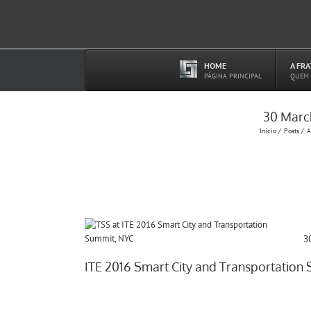
Ir
para
o
conteúdo
HOME
A FR
–
PÁGINA PRINCIPAL
QUEM
30 March
Início
Posts
A
3
ITE 2016 Smart City and Transportation