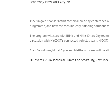
Broadway, New York City, NY
TSS is a gold sponsor at this technical half-day conference 
programme, and how the tech industry is finding solutions to
The program will start with IBM’s and NJII’s Smart City team
discussion with NYCDOT’s connected vehicles team, NJDOT, t
Alex Gerodimos, Murat Ayçin and Matthew Juckes will be att
ITE events: 2016 Technical Summit on Smart City, New York
.