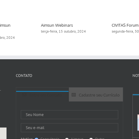
Aimsun
Aimsun Webinars
CIVITAS Forum
terça-feira, 15 outubro, 2024
segunda-feira, 3
ubro, 2024
CONTATO
NOT
-
Entre em Contato
Cadastre seu Currículo