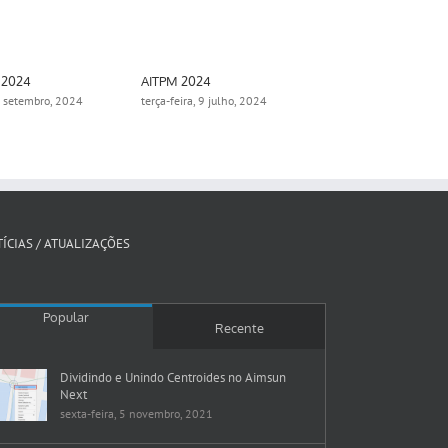
 2024
AITPM 2024
Aimsun Summ
0 setembro, 2024
terça-feira, 9 julho, 2024
segunda-feira,
ÍCIAS / ATUALIZAÇÕES
Popular
Recente
Dividindo e Unindo Centroides no Aimsun
Next
sexta-feira, 5 novembro, 2021