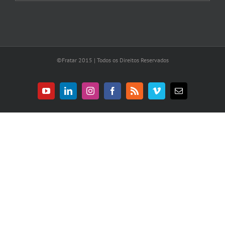
©Fratar 2015 | Todos os Direitos Reservados
YouTube
LinkedIn
Instagram
Facebook
Rss
Vimeo
E-
mail