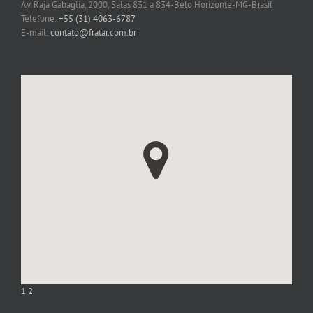
Av. Raja Gabaglia, 2000, Salas 831 a 834-Belo Horizonte-MG-Brasil
Telefone:
+55 (31) 4063-6787
E-mail:
contato@fratar.com.br
1
2